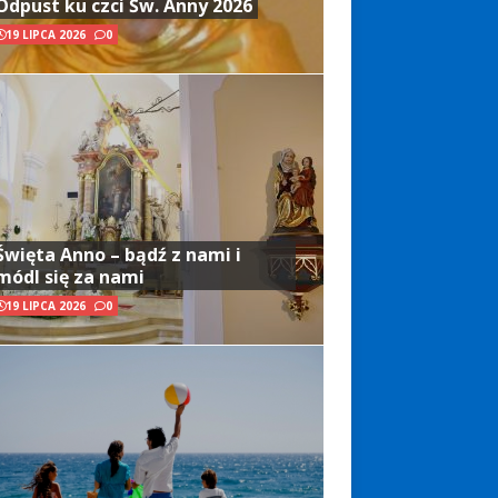
Odpust ku czci Św. Anny 2026
19 LIPCA 2026
0
Święta Anno – bądź z nami i
módl się za nami
19 LIPCA 2026
0