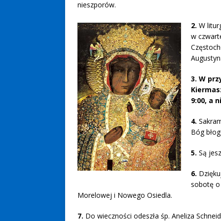
nieszporów.
2.
W litu
w czwart
Częstoch
Augustyn
3. W prz
Kiermasz
9:00, a 
4.
Sakrame
Bóg błog
5.
Są jes
6.
Dzięku
sobotę o 
Morelowej i Nowego Osiedla.
7.
Do wieczności odeszła śp. Aneliza Schneider