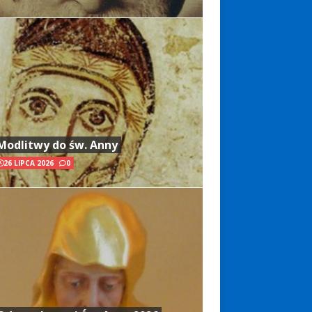
Modlitwy do św. Anny
26 LIPCA 2026
0