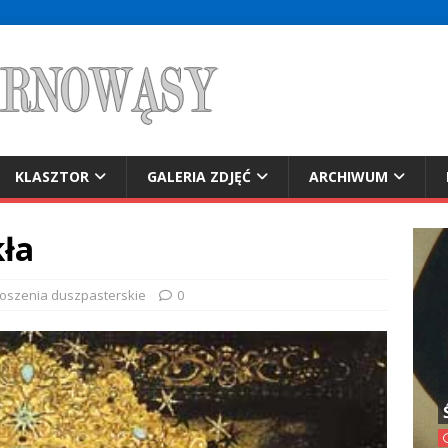
KLASZTOR
GALERIA ZDJĘĆ
ARCHIWUM
kła
oszenia duszpasterskie
0