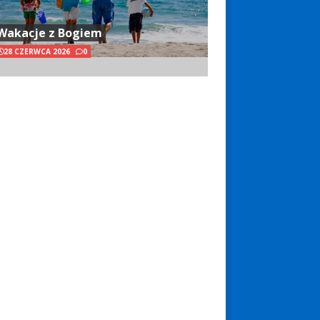
Wakacje z Bogiem
28 CZERWCA 2026
0