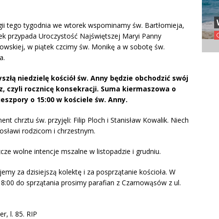
rgii tego tygodnia we wtorek wspominamy św. Bartłomieja,
ek przypada Uroczystość Najświętszej Maryi Panny
owskiej, w piątek czcimy św. Monikę a w sobotę św.
a.
yszłą niedzielę kościół św. Anny będzie obchodzić swój
, czyli rocznicę konsekracji. Suma kiermaszowa o
nieszpory o 15:00 w kościele św. Anny.
nt chrztu św. przyjęli: Filip Ploch i Stanisław Kowalik. Niech
osławi rodzicom i chrzestnym.
zcze wolne intencje mszalne w listopadzie i grudniu.
jemy za dzisiejszą kolektę i za posprzątanie kościoła. W
8:00 do sprzątania prosimy parafian z Czarnowąsów z ul.
, l. 85. RIP