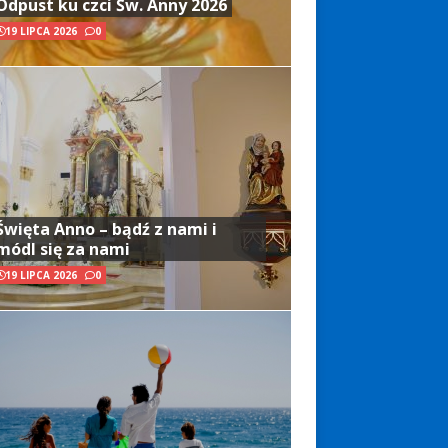
Odpust ku czci Św. Anny 2026
19 LIPCA 2026
0
Święta Anno – bądź z nami i
módl się za nami
19 LIPCA 2026
0