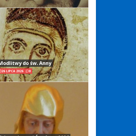
Modlitwy do św. Anny
26 LIPCA 2026
0