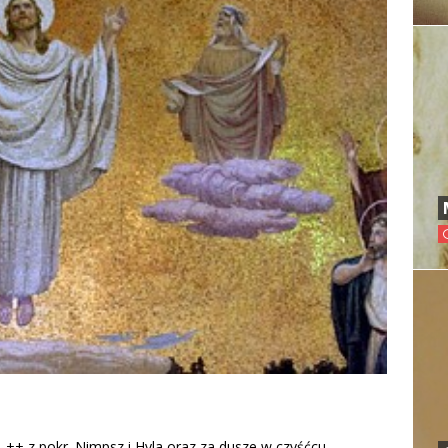
 ++ z pokr. Nimpsz i Hyla oraz za dusze w czyśćcu