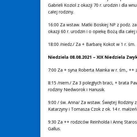
Gabrieli Koziol z okazji 70 r. urodzin i dla w
całej rodziny.
16:00 Za wstaw. Matki Boskiej NP z podz. za 
okazji 60 r. urodzin i o opiekę Bożą dla całej 
18:00 /niedz./ Za + Barbarę Kokot w 1 r. śm.
Niedziela 08.08.2021 – XIX Niedziela Zwy
7:00 Za + syna Roberta Mainka w r. śm., ++ z
8:15 /niem./ Za 3 poległych braci, + brata Pa
rodziny Niedworok i Hanusik.
9:00 / św. Anna/ Za wstaw. Świętej Rodziny z
Katarzyny i Tomasza Czok z ok. 14 r. małże
9:30 Za ++ rodziców Reinholda i Annę Starost
Gallus.