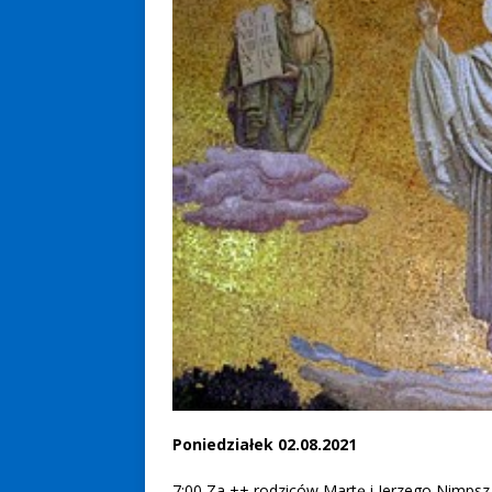
Poniedziałek 02.08.2021
7:00 Za ++ rodziców Martę i Jerzego Nimpsz,