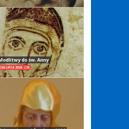
Modlitwy do św. Anny
26 LIPCA 2026
0