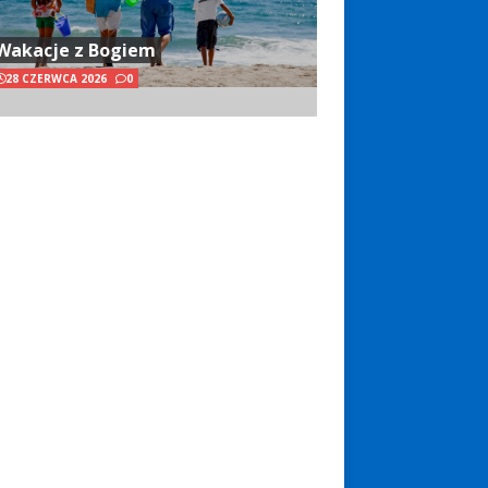
Wakacje z Bogiem
28 CZERWCA 2026
0