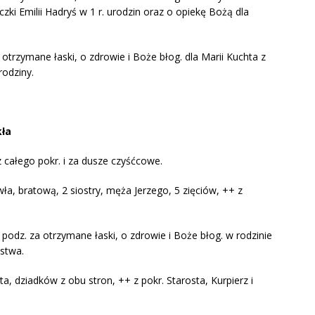
nuczki Emilii Hadryś w 1 r. urodzin oraz o opiekę Bożą dla
otrzymane łaski, o zdrowie i Boże błog. dla Marii Kuchta z
rodziny.
kła
 całego pokr. i za dusze czyśćcowe.
wła, bratową, 2 siostry, męża Jerzego, 5 zięciów, ++ z
 podz. za otrzymane łaski, o zdrowie i Boże błog. w rodzinie
ństwa.
a, dziadków z obu stron, ++ z pokr. Starosta, Kurpierz i