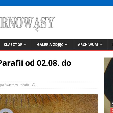
KLASZTOR
GALERIA ZDJĘĆ
ARCHIWUM
arafii od 02.08. do
rgia Święta w Parafii
0