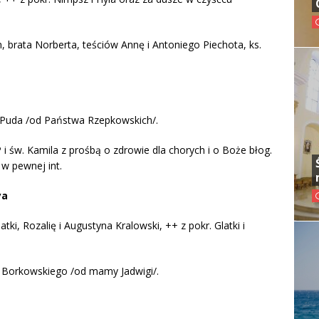
, brata Norberta, teściów Annę i Antoniego Piechota, ks.
 Puda /od Państwa Rzepkowskich/.
i św. Kamila z prośbą o zdrowie dla chorych i o Boże błog.
 w pewnej int.
ya
ki, Rozalię i Augustyna Kralowski, ++ z pokr. Glatki i
a Borkowskiego /od mamy Jadwigi/.