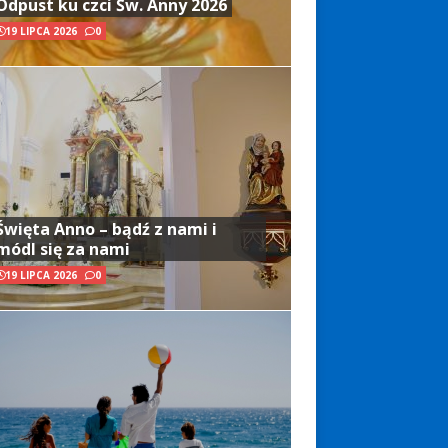
Odpust ku czci Św. Anny 2026
19 LIPCA 2026
0
Święta Anno – bądź z nami i
módl się za nami
19 LIPCA 2026
0