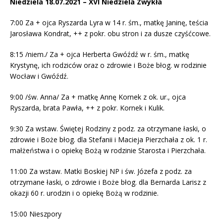
Niedziela 18.07.2021 – XVI Niedziela Zwykła
7:00 Za + ojca Ryszarda Lyra w 14 r. śm., matkę Janinę, teścia
Jarosława Kondrat, ++ z pokr. obu stron i za dusze czyśćcowe.
8:15 /niem./ Za + ojca Herberta Gwóźdź w r. śm., matkę
Krystynę, ich rodziców oraz o zdrowie i Boże błog. w rodzinie
Wocław i Gwóźdź.
9:00 /św. Anna/ Za + matkę Annę Kornek z ok. ur., ojca
Ryszarda, brata Pawła, ++ z pokr. Kornek i Kulik.
9:30 Za wstaw. Świętej Rodziny z podz. za otrzymane łaski, o
zdrowie i Boże błog. dla Stefanii i Macieja Pierzchała z ok. 1 r.
małżeństwa i o opiekę Bożą w rodzinie Starosta i Pierzchała.
11:00 Za wstaw. Matki Boskiej NP i św. Józefa z podz. za
otrzymane łaski, o zdrowie i Boże błog. dla Bernarda Larisz z
okazji 60 r. urodzin i o opiekę Bożą w rodzinie.
15:00 Nieszpory