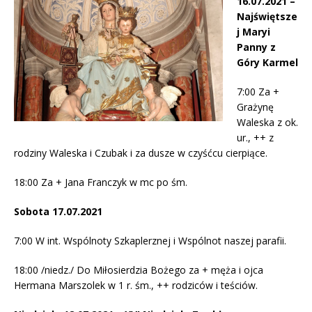
16.07.2021 –
Najświętsze
j Maryi
Panny z
Góry Karmel
7:00 Za +
Grażynę
Waleska z ok.
ur., ++ z
rodziny Waleska i Czubak i za dusze w czyśćcu cierpiące.
18:00 Za + Jana Franczyk w mc po śm.
Sobota 17.07.2021
7:00 W int. Wspólnoty Szkaplerznej i Wspólnot naszej parafii.
18:00 /niedz./ Do Miłosierdzia Bożego za + męża i ojca
Hermana Marszolek w 1 r. śm., ++ rodziców i teściów.