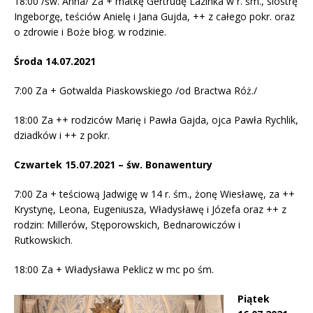
18:00 /św. Anna/ Za + matkę Gertrudę Lazinka w r. śm., siostrę
Ingeborgę, teściów Anielę i Jana Gujda, ++ z całego pokr. oraz
o zdrowie i Boże błog. w rodzinie.
Środa 14.07.2021
7:00 Za + Gotwalda Piaskowskiego /od Bractwa Róż./
18:00 Za ++ rodziców Marię i Pawła Gajda, ojca Pawła Rychlik,
dziadków i ++ z pokr.
Czwartek 15.07.2021 – św. Bonawentury
7:00 Za + teściową Jadwigę w 14 r. śm., żonę Wiesławę, za ++
Krystynę, Leona, Eugeniusza, Władysławę i Józefa oraz ++ z
rodzin: Millerów, Stęporowskich, Bednarowiczów i
Rutkowskich.
18:00 Za + Władysława Peklicz w mc po śm.
Piątek