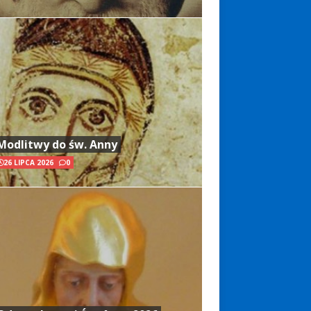
Modlitwy do św. Anny
26 LIPCA 2026
0