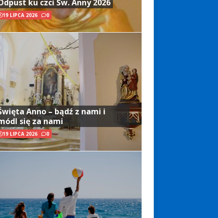
Odpust ku czci Św. Anny 2026
19 LIPCA 2026
0
Święta Anno – bądź z nami i
módl się za nami
19 LIPCA 2026
0