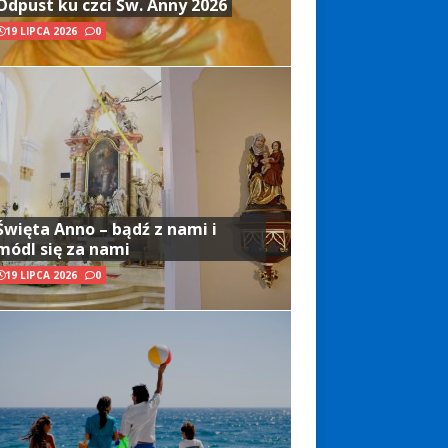
Odpust ku czci Św. Anny 2026
19 LIPCA 2026
0
Święta Anno – bądź z nami i
módl się za nami
19 LIPCA 2026
0