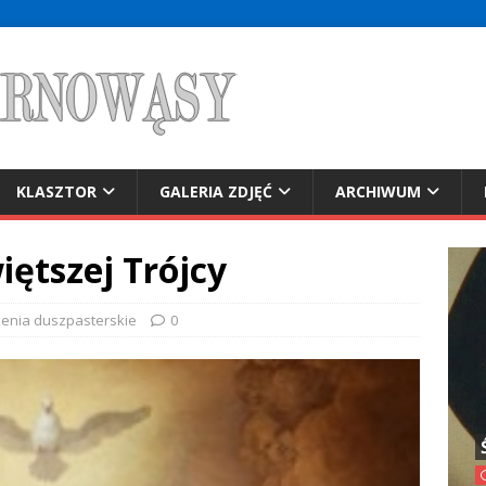
KLASZTOR
GALERIA ZDJĘĆ
ARCHIWUM
ętszej Trójcy
enia duszpasterskie
0