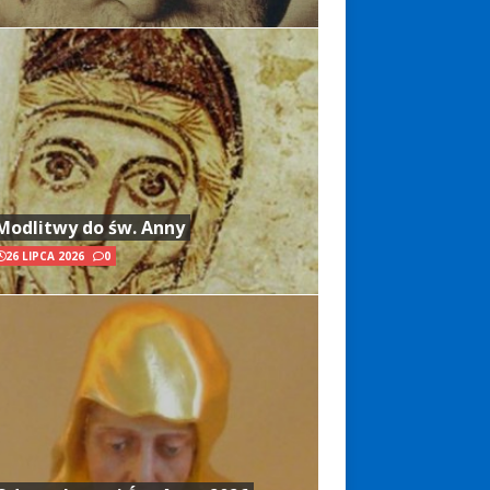
Modlitwy do św. Anny
26 LIPCA 2026
0