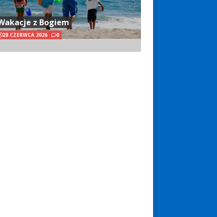
Wakacje z Bogiem
28 CZERWCA 2026
0