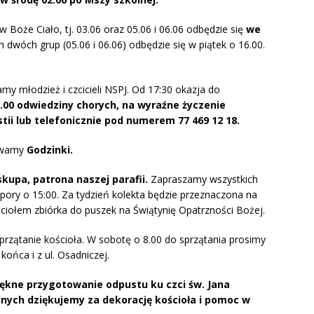
w Boże Ciało, tj. 03.06 oraz 05.06 i 06.06 odbędzie się
we
h dwóch grup (05.06 i 06.06) odbędzie się w piątek o 16.00.
y młodzież i czcicieli NSPJ. Od 17:30 okazja do
.00 odwiedziny chorych, na wyraźne życzenie
ii lub telefonicznie pod numerem 77 469 12 18.
iewamy
Godzinki.
skupa, patrona naszej parafii.
Zapraszamy wszystkich
pory o 15:00. Za tydzień kolekta będzie przeznaczona na
ciołem zbiórka do puszek na Świątynię Opatrzności Bożej.
sprzątanie kościoła. W sobotę o 8.00 do sprzątania prosimy
końca i z ul. Osadniczej.
ękne przygotowanie odpustu ku czci św. Jana
nych dziękujemy za dekorację kościoła i pomoc w