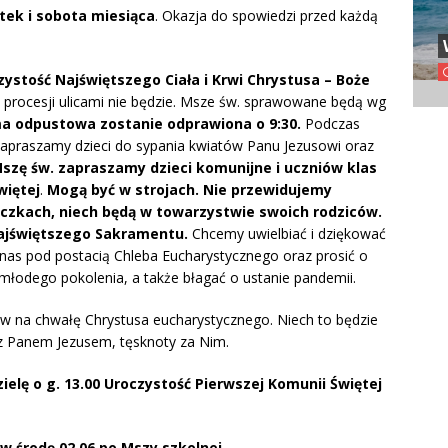
ątek i sobota miesiąca
. Okazja do spowiedzi przed każdą
ystość Najświętszego Ciała i Krwi Chrystusa – Boże
j procesji ulicami nie będzie. Msze św. sprawowane będą wg
a odpustowa zostanie odprawiona o 9:30.
Podczas
Zapraszamy dzieci do sypania kwiatów Panu Jezusowi oraz
Mszę św. zapraszamy dzieci komunijne i uczniów klas
więtej
.
Mogą być w strojach. Nie przewidujemy
eczkach,
niech będą w towarzystwie swoich rodziców
.
Najświętszego Sakramentu.
Chcemy uwielbiać i dziękować
nas pod postacią Chleba Eucharystycznego oraz prosić o
młodego pokolenia, a także błagać o ustanie pandemii.
na chwałę Chrystusa eucharystycznego. Niech to będzie
i z Panem Jezusem, tęsknoty za Nim.
zielę o g. 13.00 Uroczystość Pierwszej Komunii Świętej
w środę 02.06 po Mszy szkolnej.