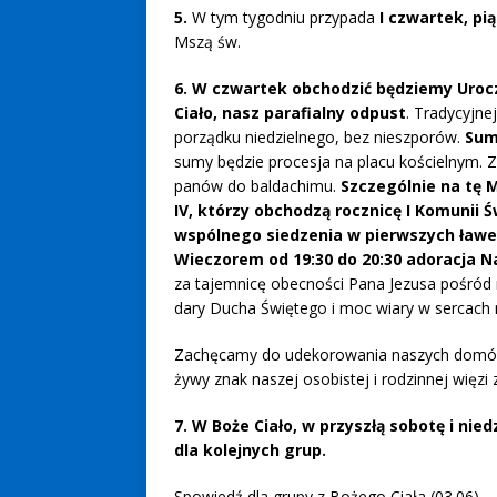
5.
W tym tygodniu przypada
I czwartek, pi
Mszą św.
6. W czwartek obchodzić będziemy Urocz
Ciało, nasz parafialny odpust
. Tradycyjne
porządku niedzielnego, bez nieszporów.
Sum
sumy będzie procesja na placu kościelnym. 
panów do baldachimu.
Szczególnie na tę 
IV, którzy obchodzą rocznicę I Komunii Ś
wspólnego siedzenia w pierwszych ław
Wieczorem od 19:30 do 20:30 adoracja 
za tajemnicę obecności Pana Jezusa pośród 
dary Ducha Świętego i moc wiary w sercach 
Zachęcamy do udekorowania naszych domów 
żywy znak naszej osobistej i rodzinnej więz
7. W Boże Ciało, w przyszłą sobotę i nied
dla kolejnych grup.
Spowiedź dla grupy z Bożego Ciała (03.06) –