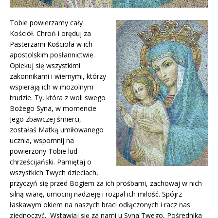
Tobie powierzamy cały
Kościół. Chroń i oręduj za
Pasterzami Kościoła w ich
apostolskim posłannictwie.
Opiekuj się wszystkimi
zakonnikami i wiernymi, którzy
wspierają ich w mozolnym
trudzie. Ty, która z woli swego
Bożego Syna, w momencie
Jego zbawczej śmierci,
zostałaś Matką umiłowanego
ucznia, wspomnij na
powierzony Tobie lud
chrześcijański. Pamiętaj o
wszystkich Twych dzieciach,
przyczyń się przed Bogiem za ich prośbami, zachowaj w nich
silną wiarę, umocnij nadzieję i rozpal ich miłość. Spójrz
łaskawym okiem na naszych braci odłączonych i racz nas
zjednoczyć. Wstawiaj się za nami u Syna Twego, Pośrednika