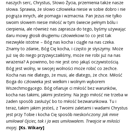
naszych serc, Chrystus, Słowo Życia, przemienia także nasze
słowa. Sprawia, że słowo człowieka niesie w sobie dobro i nie
pogrąża innych, ale pomaga i wzmacnia. Pan Jezus nie tylko
swoim słowem niesie miłość w tym świecie pełnym bólu i
cierpienia, ale również nas zaprasza do tego, byśmy używając
daru mowy głosili drugiemu człowiekowi to co jest tak
niezwykle istotne – Bóg nas kocha i ciągle na nas czeka.
Znamy to zdanie, Bóg Cię kocha, i często je słyszymy. Może
już się do niego przyzwyczailiśmy, może nie robi już na nas
wrażenia? A powinno, bo nie jest ono jakąś oczywistością.
Bóg jest wolny, w swojej wolności może robić co zechce.
Kocha nas nie dlatego, że musi, ale dlatego, że chce. Miłość
Boga do człowieka jest wielkim i wolnym wyborem
Wszechmogącego. Bóg ofiaruje ci miłość bez warunków,
kocha nas takimi, jakimi jesteśmy. Na Jego miłość nie trzeba w
żaden sposób zasłużyć bo to miłość bezwarunkowa. Tu i
teraz, takim jakim jesteś, z Twoimi zaletami i wadami Chrystus
jest przy Tobie i kocha Cię sposób nieskończony:
Jak mnie
umiłował Ojciec, tak i Ja was umiłowałem. Trwajcie w miłości
mojej.
[Ks. Wikary]