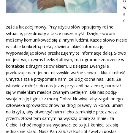
o
w
ą
c
zęścią ludzkiej mowy. Przy użyciu słów opisujemy rożne
sytuacje, przedmioty a także nasze myśli. Dzięki słowom
możemy komunikować się z innymi ludźmi. Każde słowo niesie
w sobie konkretną treść, zawiera jakieś informację.
Wypowiadając słowa przekazujemy te informacje dalej. Słowo
nie jest więc czymś bezkształtnym, ma ogromne znaczenie w
kontakcie z drugim człowiekiem. Dzisiejsza Ewangelie
przekazuje nam jedno, niezwykle ważne słowo – klucz: miłość.
Chrystus stale przypomina nam, że Bóg kocha nas, ludzi. Że
właśnie z miłości do nas Jezus przyszedł na ziemię, narodził
się w maleńkim mieście zwanym Betlejem. Dla nas podjął
swoją misję i głosił z mocą Dobrą Nowinę, aby zagubionego
człowieka sprowadzić znów na drogi prawdy. W końcu umarł
na krzyżu, aby otworzyć nam niebo zamknięte przez nasz
grzech, złożył tym samym najwyższą ofiarę za mnie i za
Ciebie. I choć mogło się wydawać, że to już koniec, tak się
jednak nie stało. Nasz Pan założył Kościół święty i posłał