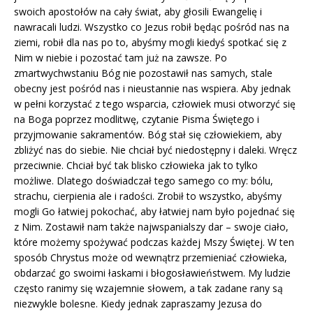
swoich apostołów na cały świat, aby głosili Ewangelię i
nawracali ludzi. Wszystko co Jezus robił będąc pośród nas na
ziemi, robił dla nas po to, abyśmy mogli kiedyś spotkać się z
Nim w niebie i pozostać tam już na zawsze. Po
zmartwychwstaniu Bóg nie pozostawił nas samych, stale
obecny jest pośród nas i nieustannie nas wspiera. Aby jednak
w pełni korzystać z tego wsparcia, człowiek musi otworzyć się
na Boga poprzez modlitwę, czytanie Pisma Świętego i
przyjmowanie sakramentów. Bóg stał się człowiekiem, aby
zbliżyć nas do siebie. Nie chciał być niedostępny i daleki. Wręcz
przeciwnie. Chciał być tak blisko człowieka jak to tylko
możliwe. Dlatego doświadczał tego samego co my: bólu,
strachu, cierpienia ale i radości. Zrobił to wszystko, abyśmy
mogli Go łatwiej pokochać, aby łatwiej nam było pojednać się
z Nim. Zostawił nam także najwspanialszy dar – swoje ciało,
które możemy spożywać podczas każdej Mszy Świętej. W ten
sposób Chrystus może od wewnątrz przemieniać człowieka,
obdarzać go swoimi łaskami i błogosławieństwem. My ludzie
często ranimy się wzajemnie słowem, a tak zadane rany są
niezwykle bolesne. Kiedy jednak zapraszamy Jezusa do