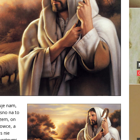
uje nam,
asno na to
rzem, on
owce, a
s nie
kretnymi