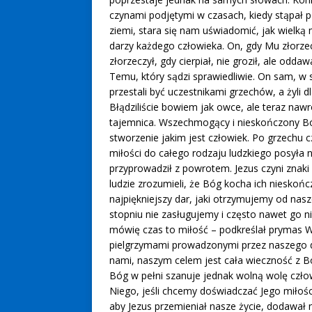
czynami podjętymi w czasach, kiedy stąpał p
ziemi, stara się nam uświadomić, jak wielką 
darzy każdego człowieka. On, gdy Mu złorze
złorzeczył, gdy cierpiał, nie groził, ale oddaw
Temu, który sądzi sprawiedliwie. On sam, w
przestali być uczestnikami grzechów, a żyli d
Błądziliście bowiem jak owce, ale teraz nawró
tajemnica. Wszechmogący i nieskończony Bó
stworzenie jakim jest człowiek. Po grzechu c
miłości do całego rodzaju ludzkiego posyła 
przyprowadził z powrotem. Jezus czyni znaki
ludzie zrozumieli, że Bóg kocha ich nieskończ
najpiękniejszy dar, jaki otrzymujemy od nas
stopniu nie zasługujemy i często nawet go n
mówię czas to miłość – podkreślał prymas Wy
pielgrzymami prowadzonymi przez naszego d
nami, naszym celem jest cała wieczność z B
Bóg w pełni szanuje jednak wolną wolę człow
Niego, jeśli chcemy doświadczać Jego miłoś
aby Jezus przemieniał nasze życie, dodawał