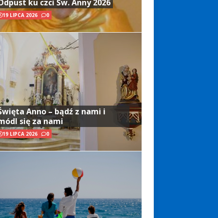
Odpust ku czci Św. Anny 2026
19 LIPCA 2026
0
Święta Anno – bądź z nami i
módl się za nami
19 LIPCA 2026
0