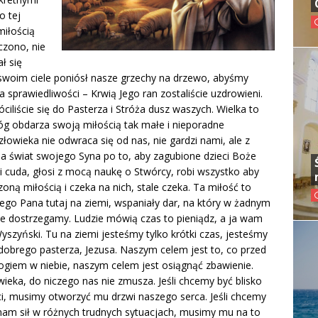
o tej
miłością
czono, nie
ał się
 swoim ciele poniósł nasze grzechy na drzewo, abyśmy
la sprawiedliwości – Krwią Jego ran zostaliście uzdrowieni.
ciliście się do Pasterza i Stróża dusz waszych. Wielka to
g obdarza swoją miłością tak małe i nieporadne
złowieka nie odwraca się od nas, nie gardzi nami, ale z
na świat swojego Syna po to, aby zagubione dzieci Boże
 i cuda, głosi z mocą naukę o Stwórcy, robi wszystko aby
oną miłością i czeka na nich, stale czeka. Ta miłość to
zego Pana tutaj na ziemi, wspaniały dar, na który w żadnym
ie dostrzegamy. Ludzie mówią czas to pieniądz, a ja wam
szyński. Tu na ziemi jesteśmy tylko krótki czas, jesteśmy
obrego pasterza, Jezusa. Naszym celem jest to, co przed
ogiem w niebie, naszym celem jest osiągnąć zbawienie.
ieka, do niczego nas nie zmusza. Jeśli chcemy być blisko
ci, musimy otworzyć mu drzwi naszego serca. Jeśli chcemy
 nam sił w różnych trudnych sytuacjach, musimy mu na to