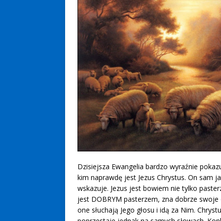
Dzisiejsza Ewangelia bardzo wyraźnie pokaz
kim naprawdę jest Jezus Chrystus. On sam j
wskazuje. Jezus jest bowiem nie tylko paste
jest DOBRYM pasterzem, zna dobrze swoje 
one słuchają Jego głosu i idą za Nim. Chrystu
poprzestaje jednak na samych słowach. Kon