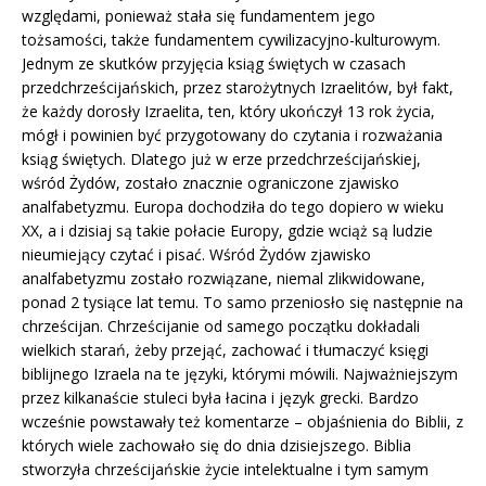
względami, ponieważ stała się fundamentem jego
tożsamości, także fundamentem cywilizacyjno-kulturowym.
Jednym ze skutków przyjęcia ksiąg świętych w czasach
przedchrześcijańskich, przez starożytnych Izraelitów, był fakt,
że każdy dorosły Izraelita, ten, który ukończył 13 rok życia,
mógł i powinien być przygotowany do czytania i rozważania
ksiąg świętych. Dlatego już w erze przedchrześcijańskiej,
wśród Żydów, zostało znacznie ograniczone zjawisko
analfabetyzmu. Europa dochodziła do tego dopiero w wieku
XX, a i dzisiaj są takie połacie Europy, gdzie wciąż są ludzie
nieumiejący czytać i pisać. Wśród Żydów zjawisko
analfabetyzmu zostało rozwiązane, niemal zlikwidowane,
ponad 2 tysiące lat temu. To samo przeniosło się następnie na
chrześcijan. Chrześcijanie od samego początku dokładali
wielkich starań, żeby przejąć, zachować i tłumaczyć księgi
biblijnego Izraela na te języki, którymi mówili. Najważniejszym
przez kilkanaście stuleci była łacina i język grecki. Bardzo
wcześnie powstawały też komentarze – objaśnienia do Biblii, z
których wiele zachowało się do dnia dzisiejszego. Biblia
stworzyła chrześcijańskie życie intelektualne i tym samym