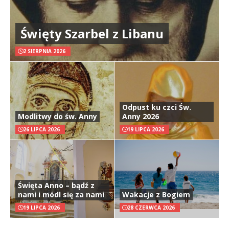
Święty Szarbel z Libanu
2 SIERPNIA 2026
Odpust ku czci Św.
Modlitwy do św. Anny
Anny 2026
26 LIPCA 2026
19 LIPCA 2026
Święta Anno – bądź z
nami i módl się za nami
Wakacje z Bogiem
19 LIPCA 2026
28 CZERWCA 2026