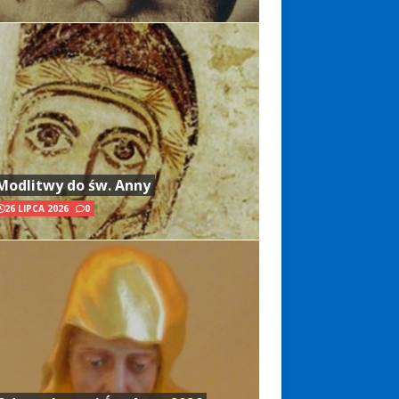
Modlitwy do św. Anny
26 LIPCA 2026
0