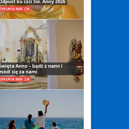
Odpust ku czci Św. Anny 2026
19 LIPCA 2026
0
Święta Anno – bądź z nami i
módl się za nami
19 LIPCA 2026
0