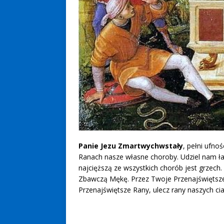
Panie Jezu Zmartwychwstały
, pełni ufn
Ranach nasze własne choroby. Udziel nam łas
najcięższą ze wszystkich chorób jest grzech.
Zbawczą Mękę. Przez Twoje Przenajświętsze
Przenajświętsze Rany, ulecz rany naszych cia