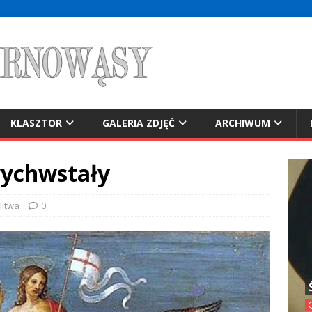
KLASZTOR
GALERIA ZDJĘĆ
ARCHIWUM
wychwstały
litwa
0