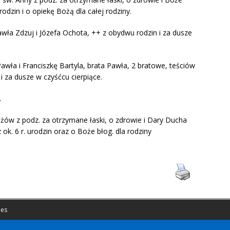
urodzin i o opiekę Bożą dla całej rodziny.
wła Zdzuj i Józefa Ochota, ++ z obydwu rodzin i za dusze
awła i Franciszkę Bartyla, brata Pawła, 2 bratowe, teściów
 i za dusze w czyśćcu cierpiące.
.
óżów z podz. za otrzymane łaski, o zdrowie i Dary Ducha
ok. 6 r. urodzin oraz o Boże błog. dla rodziny
es