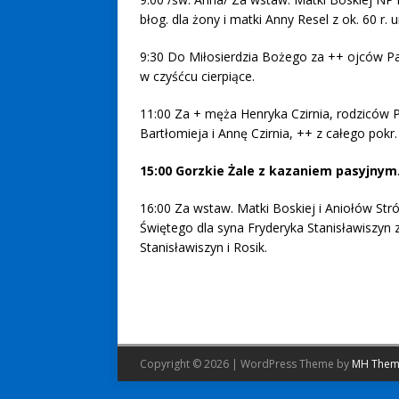
błog. dla żony i matki Anny Resel z ok. 60 r. 
9:30 Do Miłosierdzia Bożego za ++ ojców Pa
w czyśćcu cierpiące.
11:00 Za + męża Henryka Czirnia, rodziców P
Bartłomieja i Annę Czirnia, ++ z całego pokr.
15:00 Gorzkie Żale z kazaniem pasyjnym
16:00 Za wstaw. Matki Boskiej i Aniołów Str
Świętego dla syna Fryderyka Stanisławiszyn z 
Stanisławiszyn i Rosik.
Copyright © 2026 | WordPress Theme by
MH Them