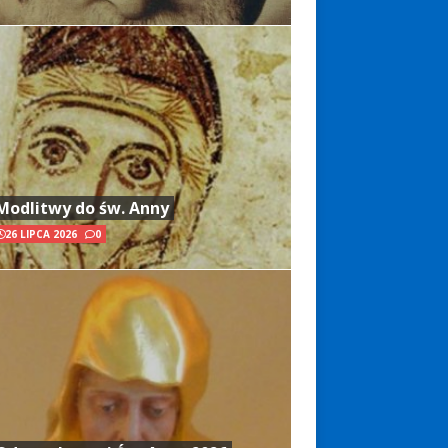
Modlitwy do św. Anny
26 LIPCA 2026
0