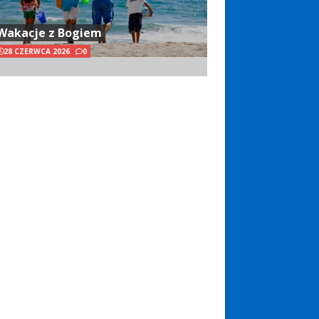
Wakacje z Bogiem
28 CZERWCA 2026
0