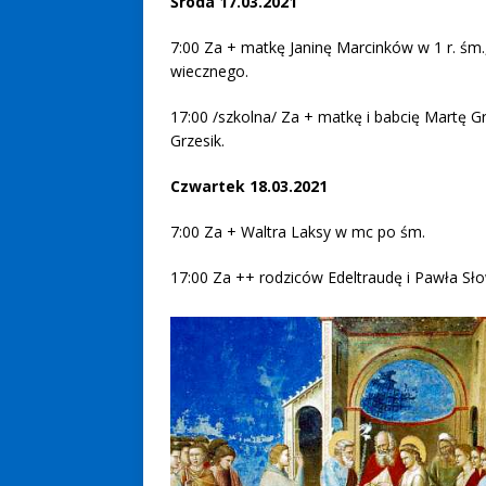
Środa 17.03.2021
7:00 Za + matkę Janinę Marcinków w 1 r. śm.,
wiecznego.
17:00 /szkolna/ Za + matkę i babcię Martę Grz
Grzesik.
Czwartek 18.03.2021
7:00 Za + Waltra Laksy w mc po śm.
17:00 Za ++ rodziców Edeltraudę i Pawła Sło