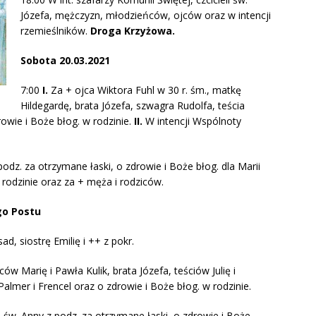
Józefa, mężczyzn, młodzieńców, ojców oraz w intencji
rzemieślników.
Droga Krzyżowa.
Sobota 20.03.2021
7:00
I.
Za + ojca Wiktora Fuhl w 30 r. śm., matkę
Hildegardę, brata Józefa, szwagra Rudolfa, teścia
rowie i Boże błog. w rodzinie.
II.
W intencji Wspólnoty
podz. za otrzymane łaski, o zdrowie i Boże błog. dla Marii
 rodzinie oraz za + męża i rodziców.
go Postu
, siostrę Emilię i ++ z pokr.
ów Marię i Pawła Kulik, brata Józefa, teściów Julię i
Palmer i Frencel oraz o zdrowie i Boże błog. w rodzinie.
 św. Anny z podz. za otrzymane łaski, o zdrowie i Boże