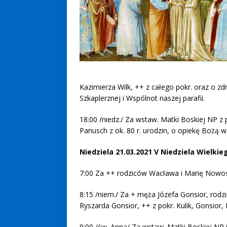
Kazimierza Wilk, ++ z całego pokr. oraz o zd
Szkaplerznej i Wspólnot naszej parafii.
18:00 /niedz./ Za wstaw. Matki Boskiej NP z 
Panusch z ok. 80 r. urodzin, o opiekę Bożą w
Niedziela 21.03.2021 V Niedziela Wielkie
7:00 Za ++ rodziców Wacława i Marię Nowosad
8:15 /niem./ Za + męża Józefa Gonsior, rodzic
Ryszarda Gonsior, ++ z pokr. Kulik, Gonsior, 
9:00 /św. Anna/ Za wstaw. Matki Boskiej NP i