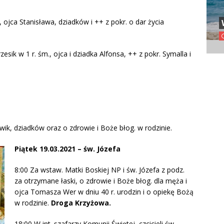
 ojca Stanisława, dziadków i ++ z pokr. o dar życia
esik w 1 r. śm., ojca i dziadka Alfonsa, ++ z pokr. Symalla i
wik, dziadków oraz o zdrowie i Boże błog. w rodzinie.
Piątek 19.03.2021 – św. Józefa
8:00 Za wstaw. Matki Boskiej NP i św. Józefa z podz.
za otrzymane łaski, o zdrowie i Boże błog. dla męża i
ojca Tomasza Wer w dniu 40 r. urodzin i o opiekę Bożą
w rodzinie.
Droga Krzyżowa.
18:00 W int. szafarzy Komunii Świętej, czcicieli św.