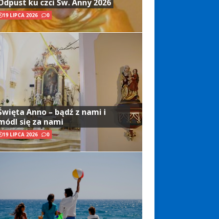
Odpust ku czci Św. Anny 2026
19 LIPCA 2026
0
Święta Anno – bądź z nami i
módl się za nami
19 LIPCA 2026
0