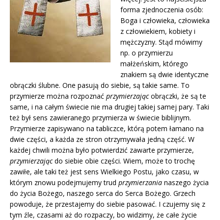
forma zjednoczenia osób:
Boga i człowieka, człowieka
z człowiekiem, kobiety i
mężczyzny. Stąd mówimy
np. o przymierzu
małżeńskim, którego
znakiem są dwie identyczne
obrączki ślubne. One pasują do siebie, są takie same. To
przymierze można rozpoznać
przymierzając
obrączki, że są te
same, i na całym świecie nie ma drugiej takiej samej pary. Taki
też był sens zawieranego przymierza w świecie biblijnym.
Przymierze zapisywano na tabliczce, którą potem łamano na
dwie części, a każda ze stron otrzymywała jedną część. W
każdej chwili można było potwierdzić zawarte przymierze,
przymierzając
do siebie obie części. Wiem, może to trochę
zawiłe, ale taki też jest sens Wielkiego Postu, jako czasu, w
którym znowu podejmujemy trud
przymierzania
naszego życia
do życia Bożego, naszego serca do Serca Bożego. Grzech
powoduje, że przestajemy do siebie pasować. I czujemy się z
tym źle, czasami aż do rozpaczy, bo widzimy, że całe życie