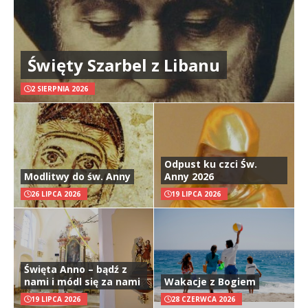
Święty Szarbel z Libanu
2 SIERPNIA 2026
Odpust ku czci Św.
Modlitwy do św. Anny
Anny 2026
26 LIPCA 2026
19 LIPCA 2026
Święta Anno – bądź z
nami i módl się za nami
Wakacje z Bogiem
19 LIPCA 2026
28 CZERWCA 2026