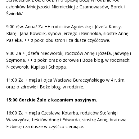
członków Mniejszości Niemieckiej z Czarnowąsów, Borek i
Świerkli/.
9:00 /św. Anna/ Za ++ rodziców Agnieszkę i Józefa Kansy,
Klarę i Jana Kowolik, synów Jerzego i Reinholda, siostrę Annę
Pasieka, ++ z pokr. obu stron i za dusze czyśćcowe.
9:30 Za + Józefa Niedworok, rodziców Annę i Józefa, Jadwigę i
Szymona, ++ z pokr. oraz o zdrowie i Boże błog. w rodzinach:
Niedworok, Kupilas i Schoppa.
11:00 Za + męża i ojca Wacława Buraczyńskiego w 4 r. śm.
oraz o zdrowie i Boże błog. w rodzinie.
15:00 Gorzkie Żale z kazaniem pasyjnym.
16:00 Za + męża Czesława Kotarba, rodziców Stefanię i
Wawrzyńca, teściów Annę i Edwarda, siostrę Annę, bratową
Elżbietę i za dusze w czyśćcu cierpiące.