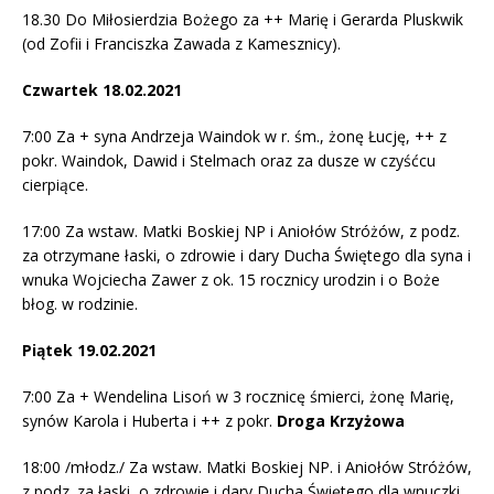
18.30 Do Miłosierdzia Bożego za ++ Marię i Gerarda Pluskwik
(od Zofii i Franciszka Zawada z Kamesznicy).
Czwartek 18.02.2021
7:00 Za + syna Andrzeja Waindok w r. śm., żonę Łucję, ++ z
pokr. Waindok, Dawid i Stelmach oraz za dusze w czyśćcu
cierpiące.
17:00 Za wstaw. Matki Boskiej NP i Aniołów Stróżów, z podz.
za otrzymane łaski, o zdrowie i dary Ducha Świętego dla syna i
wnuka Wojciecha Zawer z ok. 15 rocznicy urodzin i o Boże
błog. w rodzinie.
Piątek 19.02.2021
7:00 Za + Wendelina Lisoń w 3 rocznicę śmierci, żonę Marię,
synów Karola i Huberta i ++ z pokr.
Droga Krzyżowa
18:00 /młodz./ Za wstaw. Matki Boskiej NP. i Aniołów Stróżów,
z podz. za łaski, o zdrowie i dary Ducha Świętego dla wnuczki