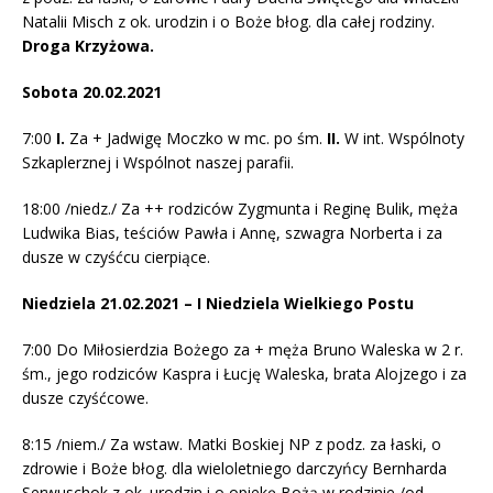
Natalii Misch z ok. urodzin i o Boże błog. dla całej rodziny.
Droga Krzyżowa.
Sobota 20.02.2021
7:00
I.
Za + Jadwigę Moczko w mc. po śm.
II.
W int. Wspólnoty
Szkaplerznej i Wspólnot naszej parafii.
18:00 /niedz./ Za ++ rodziców Zygmunta i Reginę Bulik, męża
Ludwika Bias, teściów Pawła i Annę, szwagra Norberta i za
dusze w czyśćcu cierpiące.
Niedziela 21.02.2021 – I Niedziela Wielkiego Postu
7:00 Do Miłosierdzia Bożego za + męża Bruno Waleska w 2 r.
śm., jego rodziców Kaspra i Łucję Waleska, brata Alojzego i za
dusze czyśćcowe.
8:15 /niem./ Za wstaw. Matki Boskiej NP z podz. za łaski, o
zdrowie i Boże błog. dla wieloletniego darczyńcy Bernharda
Serwuschok z ok. urodzin i o opiekę Bożą w rodzinie /od