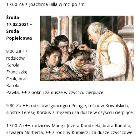
17:00 Za + Joachima Hilla w mc. po śm.
Środa
17.02.2021 –
Środa
Popielcowa
8:00 Za ++
rodziców
Karola i
Franciszkę
Czok, braci
Karola i
Pawła, ++ z pokr. i za dusze w czyśćcu cierpiące.
9:30 Za ++ rodziców Ignacego i Pelagię, teściów Kowalskich,
siostrę Teresę Kordus z mężem i za dusze w czyśćcu cierpiące.
17:00 Za ++ rodziców Marię i Józefa Kondziela, brata Rudolfa,
szwagra Norberta, ++ z rodziny Kurpierz i za dusze czyśćcowe.