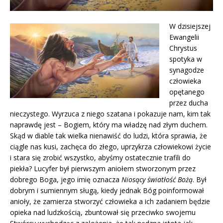
W dzisiejszej
Ewangelii
Chrystus
spotyka w
synagodze
człowieka
opętanego
przez ducha
nieczystego. Wyrzuca z niego szatana i pokazuje nam, kim tak
naprawdę jest – Bogiem, który ma władzę nad złym duchem.
Skąd w diable tak wielka nienawiść do ludzi, która sprawia, że
ciągle nas kusi, zachęca do złego, uprzykrza człowiekowi życie
i stara się zrobić wszystko, abyśmy ostatecznie trafili do
piekła? Lucyfer był pierwszym aniołem stworzonym przez
dobrego Boga, jego imię oznacza
Niosący światłość Bożą
. Był
dobrym i sumiennym sługą, kiedy jednak Bóg poinformował
anioły, że zamierza stworzyć człowieka a ich zadaniem będzie
opieka nad ludzkością, zbuntował się przeciwko swojemu