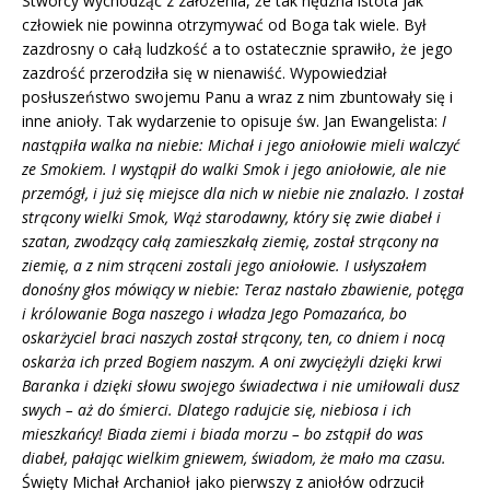
Stwórcy wychodząc z założenia, że tak nędzna istota jak
człowiek nie powinna otrzymywać od Boga tak wiele. Był
zazdrosny o całą ludzkość a to ostatecznie sprawiło, że jego
zazdrość przerodziła się w nienawiść. Wypowiedział
posłuszeństwo swojemu Panu a wraz z nim zbuntowały się i
inne anioły. Tak wydarzenie to opisuje św. Jan Ewangelista:
I
nastąpiła walka na niebie: Michał i jego aniołowie mieli walczyć
ze Smokiem. I wystąpił do walki Smok i jego aniołowie, ale nie
przemógł, i już się miejsce dla nich w niebie nie znalazło. I został
strącony wielki Smok, Wąż starodawny, który się zwie diabeł i
szatan, zwodzący całą zamieszkałą ziemię, został strącony na
ziemię, a z nim strąceni zostali jego aniołowie. I usłyszałem
donośny głos mówiący w niebie: Teraz nastało zbawienie, potęga
i królowanie Boga naszego i władza Jego Pomazańca, bo
oskarżyciel braci naszych został strącony, ten, co dniem i nocą
oskarża ich przed Bogiem naszym. A oni zwyciężyli dzięki krwi
Baranka i dzięki słowu swojego świadectwa i nie umiłowali dusz
swych – aż do śmierci. Dlatego radujcie się, niebiosa i ich
mieszkańcy! Biada ziemi i biada morzu – bo zstąpił do was
diabeł, pałając wielkim gniewem, świadom, że mało ma czasu.
Święty Michał Archanioł jako pierwszy z aniołów odrzucił