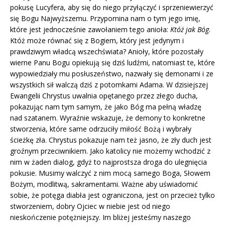
pokusę Lucyfera, aby się do niego przyłączyć i sprzeniewierzyć
się Bogu Najwyższemu. Przypomina nam o tym jego imię,
które jest jednocześnie zawołaniem tego anioła:
Któż jak Bóg
.
Któż może równać się z Bogiem, który jest jedynym i
prawdziwym władcą wszechświata? Anioły, które pozostały
wierne Panu Bogu opiekują się dziś ludźmi, natomiast te, które
wypowiedziały mu posłuszeństwo, nazwały się demonami i ze
wszystkich sił walczą dziś z potomkami Adama. W dzisiejszej
Ewangelii Chrystus uwalnia opętanego przez złego ducha,
pokazując nam tym samym, że jako Bóg ma pełną władzę
nad szatanem. Wyraźnie wskazuje, że demony to konkretne
stworzenia, które same odrzuciły miłość Bożą i wybrały
ścieżkę zła. Chrystus pokazuje nam też jasno, że zły duch jest
groźnym przeciwnikiem. Jako katolicy nie możemy wchodzić z
nim w żaden dialog, gdyż to najprostsza droga do ulegnięcia
pokusie. Musimy walczyć z nim mocą samego Boga, Słowem
Bożym, modlitwą, sakramentami. Ważne aby uświadomić
sobie, że potęga diabła jest ograniczona, jest on przecież tylko
stworzeniem, dobry Ojciec w niebie jest od niego
nieskończenie potężniejszy. Im bliżej jesteśmy naszego