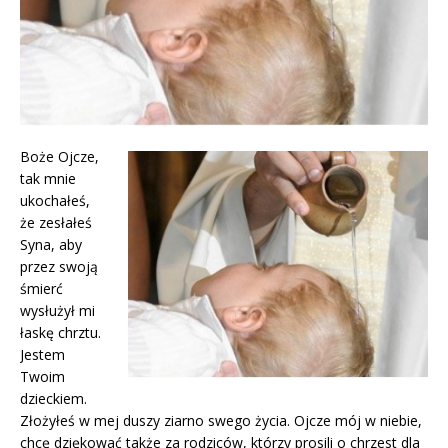
Boże Ojcze,
tak mnie
ukochałeś,
że zesłałeś
Syna, aby
przez swoją
śmierć
wysłużył mi
łaskę chrztu.
Jestem
Twoim
dzieckiem.
Złożyłeś w mej duszy ziarno swego życia. Ojcze mój w niebie,
chcę dziękować także za rodziców, którzy prosili o chrzest dla