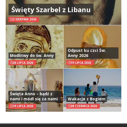
Święty Szarbel z Libanu
2 SIERPNIA 2026
Odpust ku czci Św.
Modlitwy do św. Anny
Anny 2026
26 LIPCA 2026
19 LIPCA 2026
Święta Anno – bądź z
nami i módl się za nami
Wakacje z Bogiem
19 LIPCA 2026
28 CZERWCA 2026