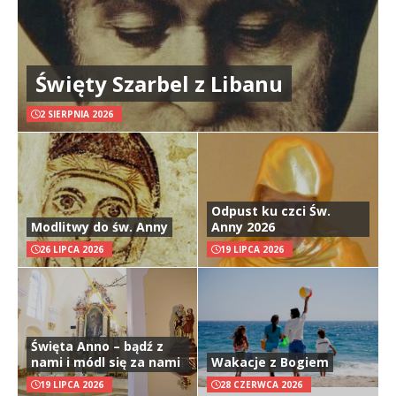
Święty Szarbel z Libanu
2 SIERPNIA 2026
Odpust ku czci Św.
Modlitwy do św. Anny
Anny 2026
26 LIPCA 2026
19 LIPCA 2026
Święta Anno – bądź z
nami i módl się za nami
Wakacje z Bogiem
19 LIPCA 2026
28 CZERWCA 2026