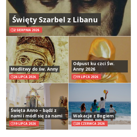
Święty Szarbel z Libanu
2 SIERPNIA 2026
Odpust ku czci Św.
Modlitwy do św. Anny
Anny 2026
26 LIPCA 2026
19 LIPCA 2026
Święta Anno – bądź z
nami i módl się za nami
Wakacje z Bogiem
19 LIPCA 2026
28 CZERWCA 2026