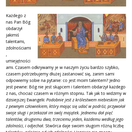
Każdego z
nas Pan Bóg
obdarzył
jakimiś
talentami,
zdolnościami
,
umiejętności
ami. Czasem odkrywamy je w naszym życiu bardzo szybko,
czasem potrzebujemy dłużej zastanowić się, zanim sami
odpowiemy sobie na pytanie: co jest moim talentem? Jedno
jest pewne: Bóg nie jest skąpcem i talentem obdarzył każdego
z nas, chociaż czasem w różnym stopniu. Tak jak to widzimy w
dzisiejszej Ewangelii:
Podobnie jest z królestwem niebieskim jak
z pewnym człowiekiem, który mając się udać w podróż, przywołał
swoje sługi i przekazał im swój majątek. Jednemu dał pięć
talentów, drugiemu dwa, trzeciemu jeden, każdemu według jego
zdolności, i odjechał.
Stwórca daje swoim sługom różną liczbę