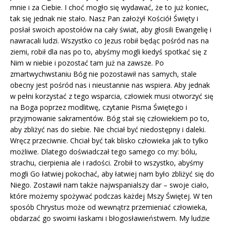
mnie i za Ciebie. I choć mogło się wydawać, że to już koniec,
tak się jednak nie stało. Nasz Pan założył Kościół Święty i
posłał swoich apostołów na cały świat, aby głosili Ewangelię i
nawracali ludzi. Wszystko co Jezus robił będąc pośród nas na
ziemi, robił dla nas po to, abyśmy mogli kiedyś spotkać się z
Nim w niebie i pozostać tam już na zawsze. Po
zmartwychwstaniu Bóg nie pozostawił nas samych, stale
obecny jest pośród nas i nieustannie nas wspiera. Aby jednak
w pełni korzystać z tego wsparcia, człowiek musi otworzyć się
na Boga poprzez modlitwę, czytanie Pisma Świętego i
przyjmowanie sakramentów. Bóg stał się człowiekiem po to,
aby zbliżyć nas do siebie. Nie chciał być niedostępny i daleki.
Wręcz przeciwnie. Chciał być tak blisko człowieka jak to tylko
możliwe. Dlatego doświadczał tego samego co my: bólu,
strachu, cierpienia ale i radości. Zrobił to wszystko, abyśmy
mogli Go łatwiej pokochać, aby łatwiej nam było zbliżyć się do
Niego. Zostawił nam także najwspanialszy dar – swoje ciało,
które możemy spożywać podczas każdej Mszy Świętej. W ten
sposób Chrystus może od wewnątrz przemieniać człowieka,
obdarzać go swoimi łaskami i błogosławieństwem. My ludzie