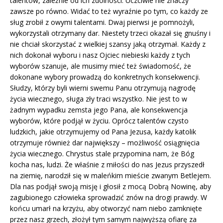
talentów, zależnie od ich zdolności. Uczciwie nie znaczy
zawsze po równo. Widać to też wyraźnie po tym, co każdy ze
sług zrobił z owymi talentami. Dwaj pierwsi je pomnożyli,
wykorzystali otrzymany dar. Niestety trzeci okazał się gnuśny i
nie chciał skorzystać z wielkiej szansy jaką otrzymał. Każdy z
nich dokonał wyboru i nasz Ojciec niebieski każdy z tych
wyborów szanuje, ale musimy mieć też świadomość, że
dokonane wybory prowadzą do konkretnych konsekwencji.
Słudzy, którzy byli wierni swemu Panu otrzymują nagrodę
życia wiecznego, sługa zły traci wszystko. Nie jest to w
żadnym wypadku zemsta jego Pana, ale konsekwencja
wyborów, które podjął w życiu. Oprócz talentów czysto
ludzkich, jakie otrzymujemy od Pana Jezusa, każdy katolik
otrzymuje również dar największy – możliwość osiągnięcia
życia wiecznego. Chrystus stale przypomina nam, że Bóg
kocha nas, ludzi. Że właśnie z miłości do nas Jezus przyszedł
na ziemię, narodził się w maleńkim mieście zwanym Betlejem.
Dla nas podjął swoją misję i głosił z mocą Dobrą Nowinę, aby
zagubionego człowieka sprowadzić znów na drogi prawdy. W
końcu umarł na krzyżu, aby otworzyć nam niebo zamknięte
przez nasz grzech, złożył tym samym najwyższą ofiarę za