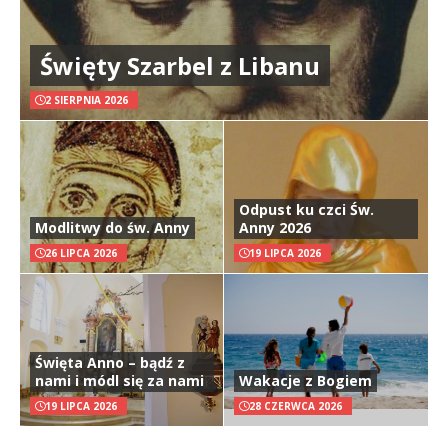
Święty Szarbel z Libanu
2 SIERPNIA 2026
Odpust ku czci Św.
Modlitwy do św. Anny
Anny 2026
26 LIPCA 2026
19 LIPCA 2026
Święta Anno – bądź z
nami i módl się za nami
Wakacje z Bogiem
19 LIPCA 2026
28 CZERWCA 2026