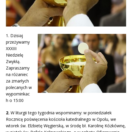
1. Dzisiaj
przeżywamy
XXXIII
Niedzielę
Zwykłą.
Zapraszamy
na różaniec
za zmarłych
polecanych w
wypominkac
h o 15:00
2.
W liturgii tego tygodnia wspominamy: w poniedziałek
Rocznicę poświęcenia kościoła katedralnego w Opolu, we
wtorek św. Elżbietę Węgierską, w środę bł. Karolinę Kózkównę,