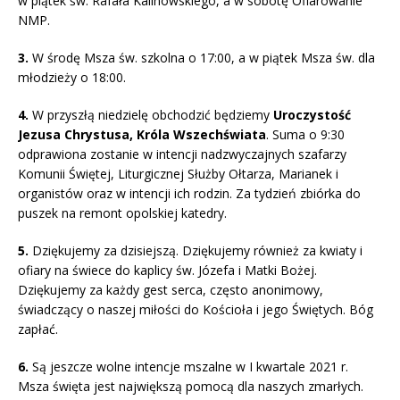
w piątek św. Rafała Kalinowskiego, a w sobotę Ofiarowanie
NMP.
3.
W środę Msza św. szkolna o 17:00, a w piątek Msza św. dla
młodzieży o 18:00.
4.
W przyszłą niedzielę obchodzić będziemy
Uroczystość
Jezusa Chrystusa, Króla Wszechświata
. Suma o 9:30
odprawiona zostanie w intencji nadzwyczajnych szafarzy
Komunii Świętej, Liturgicznej Służby Ołtarza, Marianek i
organistów oraz w intencji ich rodzin. Za tydzień zbiórka do
puszek na remont opolskiej katedry.
5.
Dziękujemy za dzisiejszą. Dziękujemy również za kwiaty i
ofiary na świece do kaplicy św. Józefa i Matki Bożej.
Dziękujemy za każdy gest serca, często anonimowy,
świadczący o naszej miłości do Kościoła i jego Świętych. Bóg
zapłać.
6.
Są jeszcze wolne intencje mszalne w I kwartale 2021 r.
Msza święta jest największą pomocą dla naszych zmarłych.