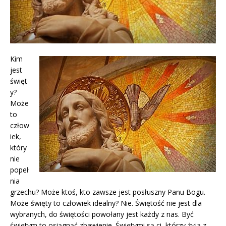
Kim
jest
święt
y?
Może
to
człow
iek,
który
nie
popeł
nia
grzechu? Może ktoś, kto zawsze jest posłuszny Panu Bogu.
Może święty to człowiek idealny? Nie. Świętość nie jest dla
wybranych, do świętości powołany jest każdy z nas. Być
świętym to osiągnąć zbawienie. Świętymi są ci, którzy żyją z