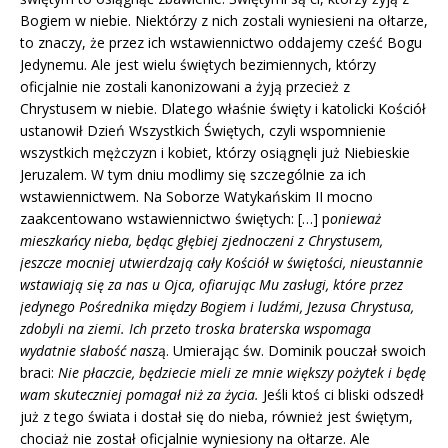
Bogiem w niebie. Niektórzy z nich zostali wyniesieni na ołtarze,
to znaczy, że przez ich wstawiennictwo oddajemy cześć Bogu
Jedynemu. Ale jest wielu świętych bezimiennych, którzy
oficjalnie nie zostali kanonizowani a żyją przecież z
Chrystusem w niebie. Dlatego właśnie święty i katolicki Kościół
ustanowił Dzień Wszystkich Świętych, czyli wspomnienie
wszystkich mężczyzn i kobiet, którzy osiągnęli już Niebieskie
Jeruzalem. W tym dniu modlimy się szczególnie za ich
wstawiennictwem. Na Soborze Watykańskim II mocno
zaakcentowano wstawiennictwo świętych: […] p
onieważ
mieszkańcy nieba, będąc głębiej zjednoczeni z Chrystusem,
jeszcze mocniej utwierdzają cały Kościół w świętości, nieustannie
wstawiają się za nas u Ojca, ofiarując Mu zasługi, które przez
jedynego Pośrednika między Bogiem i ludźmi, Jezusa Chrystusa,
zdobyli na ziemi. Ich przeto troska braterska wspomaga
wydatnie słabość nasz
ą. Umierając św. Dominik pouczał swoich
braci:
Nie płaczcie, będziecie mieli ze mnie większy pożytek i będę
wam skuteczniej pomagał niż za życia.
Jeśli ktoś ci bliski odszedł
już z tego świata i dostał się do nieba, również jest świętym,
chociaż nie został oficjalnie wyniesiony na ołtarze. Ale