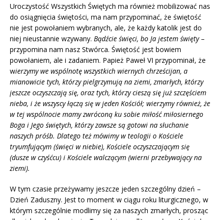
Uroczystość Wszystkich Świętych ma również mobilizować nas
do osiągnięcia świętości, ma nam przypominać, że świętość
nie jest powołaniem wybranych, ale, że każdy katolik jest do
niej nieustannie wzywany.
Bądźcie święci, bo Ja jestem święty
–
przypomina nam nasz Stwórca. Świętość jest bowiem
powołaniem, ale i zadaniem. Papież Paweł VI przypominał, że
w
ierzymy we wspólnotę wszystkich wiernych chrześcijan, a
mianowicie tych, którzy pielgrzymują na ziemi, zmarłych, którzy
jeszcze oczyszczają się, oraz tych, którzy cieszą się już szczęściem
nieba, i że wszyscy łączą się w jeden Kościół; wierzymy również, że
w tej wspólnocie mamy zwróconą ku sobie miłość miłosiernego
Boga i Jego świętych, którzy zawsze są gotowi na słuchanie
naszych próśb. Dlatego też mówimy w teologii o Kościele
tryumfującym (święci w niebie), Kościele oczyszczającym się
(dusze w czyśćcu) i Kościele walczącym (wierni przebywający na
ziemi).
W tym czasie przeżywamy jeszcze jeden szczególny dzień –
Dzień Zaduszny. Jest to moment w ciągu roku liturgicznego, w
którym szczególnie modlimy się za naszych zmarłych, prosząc