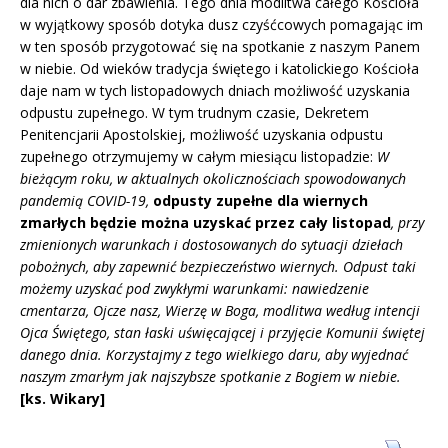
dla nich o dar zbawienia. Tego dnia modlitwa całego Kościoła
w wyjątkowy sposób dotyka dusz czyśćcowych pomagając im
w ten sposób przygotować się na spotkanie z naszym Panem
w niebie. Od wieków tradycja świętego i katolickiego Kościoła
daje nam w tych listopadowych dniach możliwość uzyskania
odpustu zupełnego. W tym trudnym czasie, Dekretem
Penitencjarii Apostolskiej, możliwość uzyskania odpustu
zupełnego otrzymujemy w całym miesiącu listopadzie:
W
bieżącym roku, w aktualnych okolicznościach spowodowanych
pandemią COVID-19,
odpusty zupełne dla wiernych
zmarłych będzie można uzyskać przez cały listopad
, przy
zmienionych warunkach i dostosowanych do sytuacji dziełach
pobożnych, aby zapewnić bezpieczeństwo wiernych. Odpust taki
możemy uzyskać pod zwykłymi warunkami: nawiedzenie
cmentarza, Ojcze nasz, Wierzę w Boga, modlitwa według intencji
Ojca Świętego, stan łaski uświęcającej i przyjęcie Komunii świętej
danego dnia. Korzystajmy z tego wielkiego daru, aby wyjednać
naszym zmarłym jak najszybsze spotkanie z Bogiem w niebie.
[ks. Wikary]