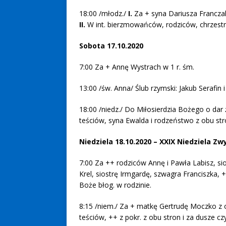
18:00 /młodz./
I.
Za + syna Dariusza Franczak
II.
W int. bierzmowańców, rodziców, chrzestn
Sobota 17.10.2020
7:00 Za + Annę Wystrach w 1 r. śm.
13:00 /św. Anna/ Ślub rzymski: Jakub Serafi
18:00 /niedz./ Do Miłosierdzia Bożego o dar
teściów, syna Ewalda i rodzeństwo z obu str
Niedziela 18.10.2020 – XXIX Niedziela Zw
7:00 Za ++ rodziców Annę i Pawła Labisz, s
Krel, siostrę Irmgardę, szwagra Franciszka, 
Boże błog. w rodzinie.
8:15 /niem./ Za + matkę Gertrudę Moczko z ok.
teściów, ++ z pokr. z obu stron i za dusze c