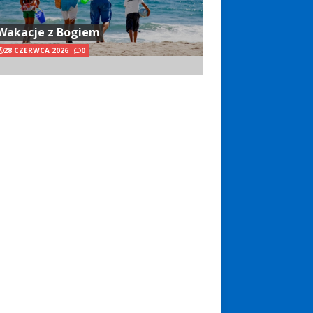
Wakacje z Bogiem
28 CZERWCA 2026
0