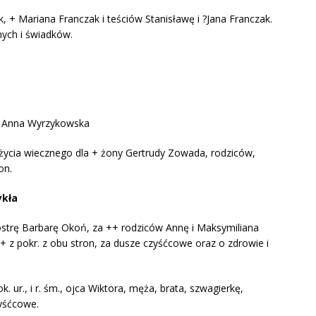
, + Mariana Franczak i teściów Stanisławę i ?Jana Franczak.
ych i świadków.
n i Anna Wyrzykowska
 życia wiecznego dla + żony Gertrudy Zowada, rodziców,
on.
ykła
iostrę Barbarę Okoń, za ++ rodziców Annę i Maksymiliana
++ z pokr. z obu stron, za dusze czyśćcowe oraz o zdrowie i
 ur., i r. śm., ojca Wiktora, męża, brata, szwagierkę,
zyśćcowe.