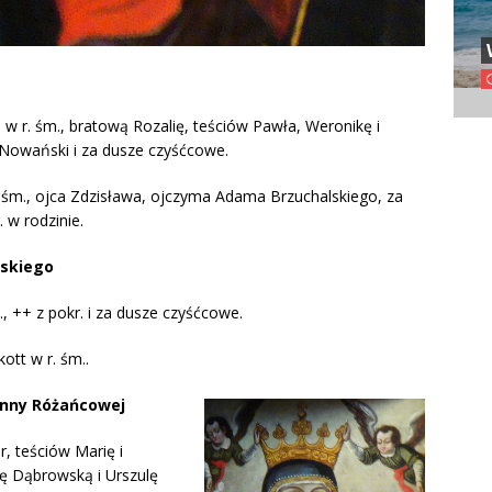
 w r. śm., bratową Rozalię, teściów Pawła, Weronikę i
 Nowański i za dusze czyśćcowe.
. śm., ojca Zdzisława, ojczyma Adama Brzuchalskiego, za
 w rodzinie.
ńskiego
., ++ z pokr. i za dusze czyśćcowe.
ott w r. śm..
Panny Różańcowej
r, teściów Marię i
tę Dąbrowską i Urszulę