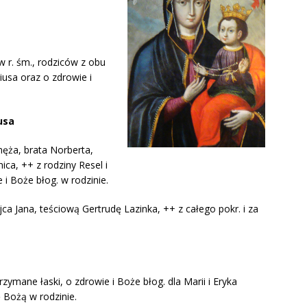
 r. śm., rodziców z obu
iusa oraz o zdrowie i
usa
męża, brata Norberta,
ica, ++ z rodziny Resel i
i Boże błog. w rodzinie.
jca Jana, teściową Gertrudę Lazinka, ++ z całego pokr. i za
zymane łaski, o zdrowie i Boże błog. dla Marii i Eryka
 Bożą w rodzinie.