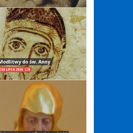
Modlitwy do św. Anny
26 LIPCA 2026
0