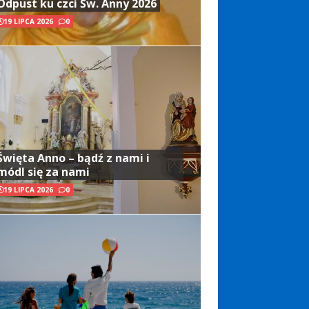
Odpust ku czci Św. Anny 2026
19 LIPCA 2026
0
Święta Anno – bądź z nami i
módl się za nami
19 LIPCA 2026
0