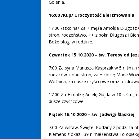
Golenia.
16:00 /Kup/ Uroczystość Bierzmowania
17:00 /szkolna/ Za + męża Arnolda Długosz w
stron, rodzeństwo, ++ z pokr. Długosz i Bien
Boże błog. w rodzinie.
Czwartek 15.10.2020 – św. Teresy od Jez
7:00 Za syna Mariusza Kasprzak w 5 r. śm., 
rodziców z obu stron, za + ciocię Marię Woźn
Woźnica, za dusze czyśćcowe oraz o zdrowie 
17:00 Za + matkę Anielę Gujda w 10 r. śm., o
dusze czyśćcowe.
Piątek 16.10.2020 – św. Jadwigi Śląskiej
7:00 Za wstaw. Świętej Rodziny z podz. za otr
Klemens z okazji 39 r. małżeństwa i o opiekę