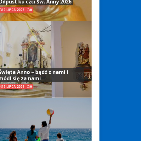
Odpust ku czci Św. Anny 2026
19 LIPCA 2026
0
Święta Anno – bądź z nami i
módl się za nami
19 LIPCA 2026
0