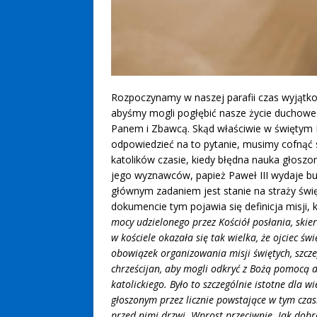
Rozpoczynamy w naszej parafii czas wyjątko
abyśmy mogli pogłębić nasze życie duchowe
Panem i Zbawcą. Skąd właściwie w świętym Ko
odpowiedzieć na to pytanie, musimy cofnąć 
katolików czasie, kiedy błędna nauka głoszo
jego wyznawców, papież Paweł III wydaje bul
głównym zadaniem jest stanie na straży święte
dokumencie tym pojawia się definicja misji, 
mocy udzielonego przez Kościół posłania, skie
w kościele okazała się tak wielka, że ojciec 
obowiązek organizowania misji świętych, szcz
chrześcijan, aby mogli odkryć z Bożą pomocą 
katolickiego. Było to szczególnie istotne dla 
głoszonym przez licznie powstające w tym czas
przed nimi drzwi. Wprost przeciwnie. Jak dobr