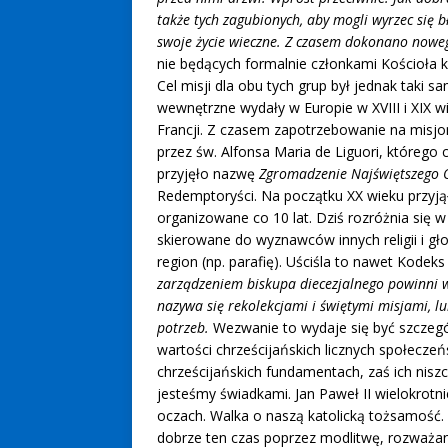
także tych zagubionych, aby mogli wyrzec się b
swoje życie wieczne. Z czasem dokonano noweg
nie będących formalnie członkami Kościoła k
Cel misji dla obu tych grup był jednak taki 
wewnętrzne wydały w Europie w XVIII i XIX w
Francji. Z czasem zapotrzebowanie na misjo
przez św. Alfonsa Maria de Liguori, którego
przyjęło nazwę
Zgromadzenie Najświętszego 
Redemptoryści. Na początku XX wieku przyjął
organizowane co 10 lat. Dziś rozróżnia się w
skierowane do wyznawców innych religii i gł
region (np. parafię). Uściśla to nawet Kode
zarządzeniem biskupa diecezjalnego powinni 
nazywa się rekolekcjami i świętymi misjami, 
potrzeb.
Wezwanie to wydaje się być szczególn
wartości chrześcijańskich licznych społecze
chrześcijańskich fundamentach, zaś ich nisz
jesteśmy świadkami. Jan Paweł II wielokrotni
oczach. Walka o naszą katolicką tożsamość
dobrze ten czas poprzez modlitwę, rozważan