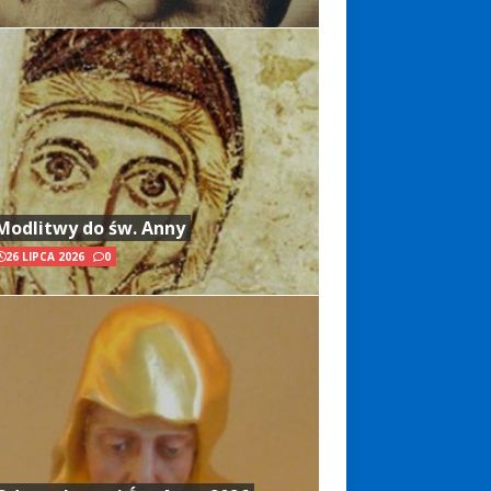
Modlitwy do św. Anny
26 LIPCA 2026
0