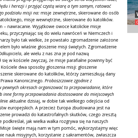
łędu i herezji i przyjąć czystą wiarę a tym samym, ratować
o podziału misji na:
misje zewnętrzne, skierowane do osób
atolickiego, misje wewnętrzne, skierowane do katolików.
sam – nawracanie. Wyjątkowe owoce katolickie misje
ieku, przyczyniając się do wielu nawróceń w Niemczech i
narzy było tak wielkie, że powstało zgromadzenie założone
 celem było właśnie głoszenie misji świętych. Zgromadzenie
Odkupiciela
, ale wielu z nas zna je pod nazwą
 się w kościele zwyczaj, że misje parafialne powinny być
 Kościele dwa sposoby głoszenia misji: głoszenie
oszenie skierowane do katolików, którzy zamieszkują dany
ks Prawa Kanonicznego.
Proboszczowie zgodnie z
w pewnych okresach organizować to przepowiadanie, które
lub inne formy przepowiadania dostosowane do miejscowych
ie aktualne dzisiaj, w dobie tak wielkiego odejścia od
ństw europejskich. A przecież Europa zbudowana jest na
czenie prowadzi do katastrofalnych skutków, czego zresztą
e podkreślał, jak wielka walka rozgrywa się na naszych
. Misje święte mają nam w tym pomóc, wykorzystajmy więc
ie nauk misyjnych, korzystanie z sakramentów, zwłaszcza