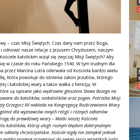
wy – czas Misji Świętych. Czas dany nam przez Boga,
 i odnowić nasze relacje z Jezusem Chrystusem, naszym
ściele katolickim wziął się zwyczaj Misji Świętych? Aby
się w czasie do roku Pańskiego 1540. W tym trudnym dla
na przez Marcina Lutra oderwała od Kościoła bardzo wielu
lę, która powołuje do istnienia zakon Jezuitów, którego
j i katolickiej wiary a także walka z herezją. W
które są opisane jako
wędrowne głoszenie Słowa Bożego na
rowane do katolików, niekatolików oraz pogan. Potrzeba Misji
święty Grzegorz XV nakłada na Kongregację Rozkrzewiania Wiary
ególnie dla wyznawców innych religii i różnych odłamów
drogę do prawdziwej wiary – Matki naszej Kościoła
wielu katolików, którzy ulegli rożnym błędom doktrynalnym
ie odłamy chrześcijańskie. Kościół nigdy nie zamykał jednak
a matka pragnął przygarnąć do swego serca wszystkich ludzi,