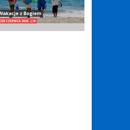
Wakacje z Bogiem
28 CZERWCA 2026
0