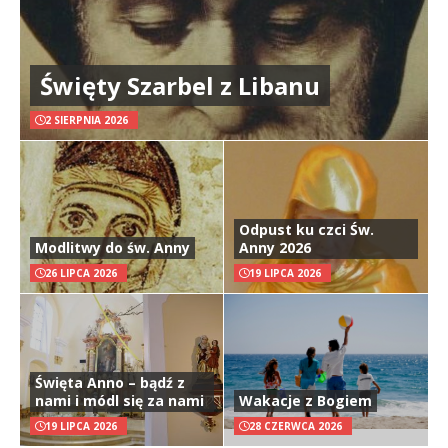
Święty Szarbel z Libanu
2 SIERPNIA 2026
Odpust ku czci Św.
Modlitwy do św. Anny
Anny 2026
26 LIPCA 2026
19 LIPCA 2026
Święta Anno – bądź z
nami i módl się za nami
Wakacje z Bogiem
19 LIPCA 2026
28 CZERWCA 2026