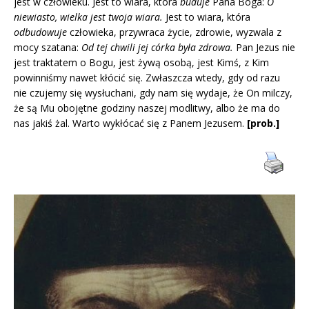
jest w człowieku. Jest to wiara, która
buduje
Pana Boga:
O
niewiasto, wielka jest twoja wiara.
Jest to wiara, która
odbudowuje
człowieka, przywraca życie, zdrowie, wyzwala z
mocy szatana:
Od tej chwili jej córka była zdrowa.
Pan Jezus nie
jest traktatem o Bogu, jest żywą osobą, jest Kimś, z Kim
powinniśmy nawet kłócić się. Zwłaszcza wtedy, gdy od razu
nie czujemy się wysłuchani, gdy nam się wydaje, że On milczy,
że są Mu obojętne godziny naszej modlitwy, albo że ma do
nas jakiś żal. Warto wykłócać się z Panem Jezusem.
[prob.]