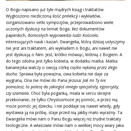
O Bogu napisano już tyle mądrych ksiąg i traktatów.
Wygłoszono niezliczoną ilość prelekcji i wykładów,
zorganizowano setki sympozjów, przeprowadzono wiele
uczonych dyskusji na temat Boga. Ileż dokumentów
papieskich, doniosłych wypowiedzi
ludzi Kościoła
,
interesujących nauk i kazań. Ewangelia, którą dzisiaj usłyszymy
nie jest ani traktatem, ani wykładem o Bogu, ani nawet nie
jest dyskusją o Nim. Jest, krótko mówiąc, kłótnią z Bogiem. A
do tego zdolna jest tylko kobieta, w dodatku matka. Matka
kananejska walczy o swoją córkę
ciężko nękaną przez złego
ducha.
Sprawa była poważna, owa kobieta nie daje za
wygraną. Ona nie mówi do Pana Jezusa:
Jak mi Ty nie
pomożesz, to polecę do jakiegoś innego specjalisty, egzorcysty,
czy szamana.
Choć była poganką, miała w sercu skrajne
przekonanie, że tylko Chrystusmoże jej pomóc, a przez nią
może pomóc jej dziecku. I nie poddaje się nawet wtedy, gdy
wystawia ją na próbę, staje przed nią jakby mało wyraźny. Ta
Ewangelia mówi nam o Panu Bogu więcej niż trudne traktaty
teologiczne. A właściwie mówi nam o wielkiej mocy wiary jaka