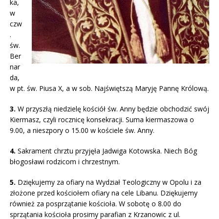
ka,
w
czw
.
św.
Ber
nar
da,
w pt. św. Piusa X, a w sob. Najświętszą Maryję Pannę Królową.
3.
W przyszłą niedzielę kościół św. Anny będzie obchodzić swój
Kiermasz, czyli rocznicę konsekracji. Suma kiermaszowa o
9.00, a nieszpory o 15.00 w kościele św. Anny.
4.
Sakrament chrztu przyjęła Jadwiga Kotowska. Niech Bóg
błogosławi rodzicom i chrzestnym.
5.
Dziękujemy za ofiary na Wydział Teologiczny w Opolu i za
złożone przed kościołem ofiary na cele Libanu. Dziękujemy
również za posprzątanie kościoła. W sobotę o 8.00 do
sprzątania kościoła prosimy parafian z Krzanowic z ul.