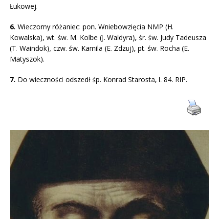
Łukowej.
6.
Wieczorny różaniec: pon. Wniebowzięcia NMP (H.
Kowalska), wt. św. M. Kolbe (J. Waldyra), śr. św. Judy Tadeusza
(T. Waindok), czw. św. Kamila (E. Zdzuj), pt. św. Rocha (E.
Matyszok).
7.
Do wieczności odszedł śp. Konrad Starosta, l. 84. RIP.