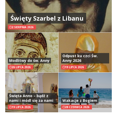
Święty Szarbel z Libanu
2 SIERPNIA 2026
Odpust ku czci Św.
Modlitwy do św. Anny
Anny 2026
26 LIPCA 2026
19 LIPCA 2026
Święta Anno – bądź z
nami i módl się za nami
Wakacje z Bogiem
19 LIPCA 2026
28 CZERWCA 2026