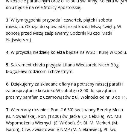
w kościele parafialnym oraz o 18.30 u św. Anny. Kolekta w tym
dniu będzie na cele Stolicy Apostolskiej.
3.
W tym tygodniu przypada I czwartek, piątek i sobota
miesiąca. Okazja do spowiedzi przed każdą Mszą świętą. W
sobotę przed Mszą zaśpiewamy Godzinki ku czci Matki
Najświętszej.
4.
W przyszłą niedzielę kolekta będzie na WSD i Kurię w Opolu.
5.
Sakrament chrztu przyjęła Liliana Wieczorek. Niech Bóg
błogosławi rodzicom i chrzestnym.
6.
Dziękujemy za składane ofiary na potrzeby naszej parafii i
za posprzątanie kościoła. W sobotę o 8.00 do sprzątania
prosimy parafian z Czarnowąsów z ul. Wolności od nr. 3 do 11.
7.
Wieczorny różaniec: Pon. (16.30) św. Joanny Beretty Molla
(U. Nowaińska), Pon. (18.00) św. Jacka (D. Cebulla), Wt. MB
Wspomożenia Wiernych (E. Wróbel), Śr. Bł. M. Merkert (M.
Baron), Czw. Zwiastowanie NMP (M. Niekrawiec), Pt. św.