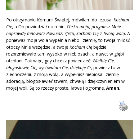
Po otrzymaniu Komunii Świętej, mówiłam do Jezusa:
Kocham
Cię
, a On powiedział do mnie:
Córko moja, pragniesz Mnie
naprawdę miłować? Powiedz: ?Jezu, kocham Cię z Twoją wolą
. A
ponieważ moja wola wypełnia niebo i ziemię, to twoja miłość
otoczy Mnie wszędzie, a twoje
Kocham Cię
będzie
rozbrzmiewało tam wysoko w niebiosach, a nawet w głębi
otchłani. Tak więc, gdy chcesz powiedzieć:
Wielbię Cię,
błogosławię Cię, wychwalam Cię, dziękuję Ci
, powiesz to w
zjednoczeniu z moją wolą, a wypełnisz niebiosa i ziemię
adoracją, błogosławieństwem, chwałą i dziękczynieniem w
mojej woli. Są to rzeczy proste, łatwe i ogromne.
Amen.