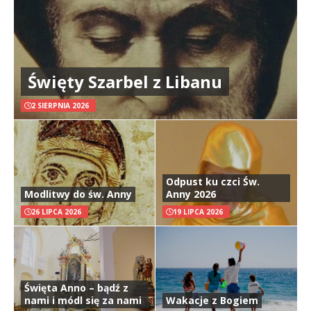
Święty Szarbel z Libanu
2 SIERPNIA 2026
Odpust ku czci Św.
Modlitwy do św. Anny
Anny 2026
26 LIPCA 2026
19 LIPCA 2026
Święta Anno – bądź z
nami i módl się za nami
Wakacje z Bogiem