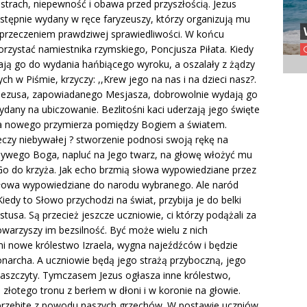
 strach, niepewność i obawa przed przyszłością. Jezus
odstępnie wydany w ręce faryzeuszy, którzy organizują mu
aprzeczeniem prawdziwej sprawiedliwości. W końcu
rzystać namiestnika rzymskiego, Poncjusza Piłata. Kiedy
zają go do wydania hańbiącego wyroku, a oszalały z żądzy
 w Piśmie, krzyczy: ,,Krew jego na nas i na dzieci nasz?.
ili Jezusa, zapowiadanego Mesjasza, dobrowolnie wydają go
dany na ubiczowanie. Bezlitośni kaci uderzają jego święte
ara nowego przymierza pomiędzy Bogiem a światem.
eczy niebywałej ? stworzenie podnosi swoją rękę na
 żywego Boga, napluć na Jego twarz, na głowę włożyć mu
o do krzyża. Jak echo brzmią słowa wypowiedziane przez
. Słowa wypowiedziane do narodu wybranego. Ale naród
edy to Słowo przychodzi na świat, przybija je do belki
tusa. Są przecież jeszcze uczniowie, ci którzy podążali za
warzyszy im bezsilność. Być może wielu z nich
mi nowe królestwo Izraela, wygna najeźdźców i będzie
narcha. A uczniowie będą jego strażą przyboczną, jego
 zaszczyty. Tymczasem Jezus ogłasza inne królestwo,
e złotego tronu z berłem w dłoni i w koronie na głowie.
ą przebite z powodu naszych grzechów. W postawie uczniów