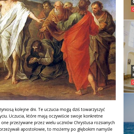
yniosą kolejne dni. Te uczucia mogą dziś towarzyszyć
yciu. Uczucia, które mają oczywiście swoje konkretne
 są one przeżywane przez wielu uczniów Chrystusa rozsianych
o przeżywali apostołowie, to możemy po głębokim namyśle