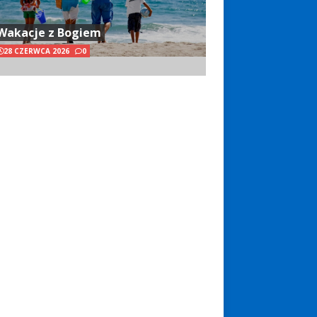
Wakacje z Bogiem
28 CZERWCA 2026
0