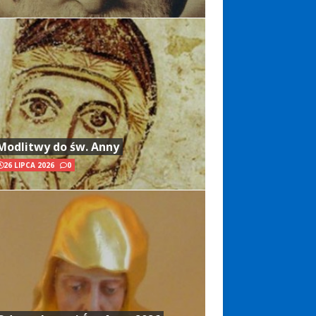
Modlitwy do św. Anny
26 LIPCA 2026
0