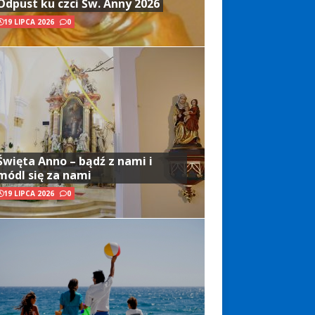
Odpust ku czci Św. Anny 2026
19 LIPCA 2026
0
Święta Anno – bądź z nami i
módl się za nami
19 LIPCA 2026
0