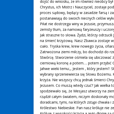
dojść do wniosku, że im również nieobcy był
Chrystus, ich Mistrz i Nauczyciel, zostaje p
proces sądowy, będący w zasadzie farsą i z
postanawiają do swoich niecnych celów wyko
Piłat nie dostrzega winy w Jezusie, przymus
zemsty tłum, za namową faryzeuszy i uczonych
Jak straszne to słowa. Żydzi, którzy odrzuc
na śmierć krzyżową. Nasz Zbawca zostaje wy
ciało. Tryska krew, krew nowego życia, ofi
Zatrwożona ziemi milczy, bo dochodzi do rz
Stwórcę. Stworzenie ośmiela się ubiczować
cierniową koronę a potem…. potem przybić G
Jahwe wieki temu:,, Jestem , który jestem?
wybrany sprzeniewierza się Słowu Bożemu. Ki
krzyża. Nie wszyscy chcą jednak śmierci Chrys
Jezusem. Co muszą wtedy czuć? Jak wielka to
spodziewało się, że Mesjasz utworzy na zie
rządził całym światem, niczym doskonały mo
doradcami, tymi, na których zstąpi chwała i
Królestwo Niebieskie. Pan nasz króluje nie z
Króluje z wysokości krzyża a jego dłonie s