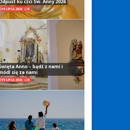
Odpust ku czci Św. Anny 2026
19 LIPCA 2026
0
Święta Anno – bądź z nami i
módl się za nami
19 LIPCA 2026
0