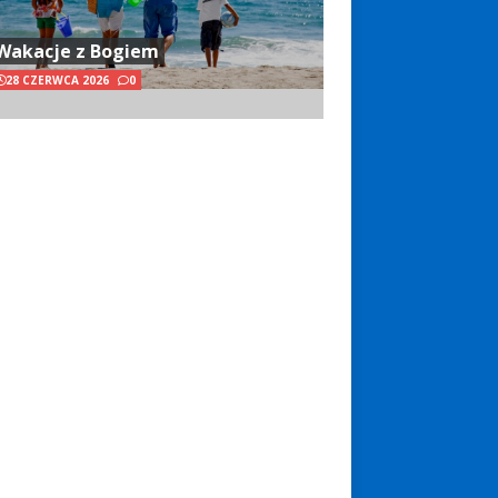
Wakacje z Bogiem
28 CZERWCA 2026
0