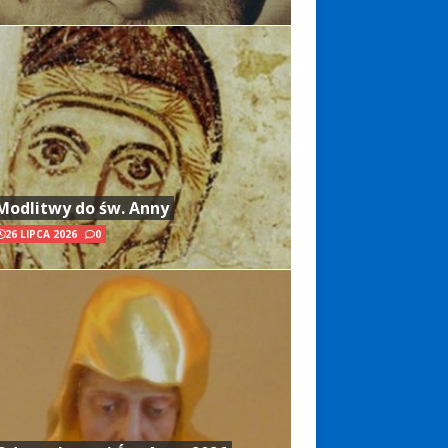
Modlitwy do św. Anny
26 LIPCA 2026
0