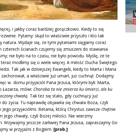
ęcej, i jakby coraz bardziej gorączkowo. Kiedy to się
 rozwinie. Pytamy: skąd to właściwie przyszło i kto tak
y natura. Wydaje się, że tymi pytaniami sięgamy coraz
ch czterech ścianach czujemy się zmuszeni do stawiania
śmy; nie było na to czasu, nie było powodu. Myślę, że te
 teraz modlimy się o wiele więcej. A miłość Ducha Świętego
zi. Tak jak w dzisiejszej Ewangelii, kiedy to Marta i Maria
 zachorował, a właściwie już umarł, już cuchnął. Dodajmy
 więc w domu przyjaciół Pana Jezusa, którymi byli: Marta,
o Łazarza, mówi:
Choroba ta nie zmierza ku śmierci, ale ku
otoczony chwałą.
Tak też się stało, gdy cuchnący już
 do życia. Tu naprawdę objawiła się chwała Boża, czyli
i Jego przyjaciółmi. Betania, którą Chrystus zawsze chętnie
m Jego chwały, czyli Bożej miłości. Nie wierzmy
. Wzywajmy jeszcze żarliwiej Pana Jezusa, zapraszajmy Go
ajmy w przyjaźni z Bogiem.
[prob.]