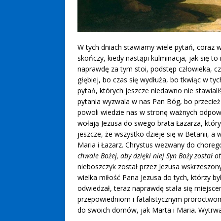
W tych dniach stawiamy wiele pytań, coraz wi
skończy, kiedy nastąpi kulminacja, jak się to
naprawdę za tym stoi, podstęp człowieka, cz
głębiej, bo czas się wydłuża, bo tkwiąc w ty
pytań, których jeszcze niedawno nie stawiali
pytania wyzwala w nas Pan Bóg, bo przecież
powoli wiedzie nas w stronę ważnych odpowied
wołają Jezusa do swego brata Łazarza, który
jeszcze, że wszystko dzieje się w Betanii, a
Maria i Łazarz. Chrystus wezwany do choreg
chwale Bożej, aby dzięki niej Syn Boży został 
nieboszczyk został przez Jezusa wskrzeszony
wielka miłość Pana Jezusa do tych, którzy byl
odwiedzał, teraz naprawdę stała się miejsce
przepowiedniom i fatalistycznym proroctwom
do swoich domów, jak Marta i Maria. Wytrw