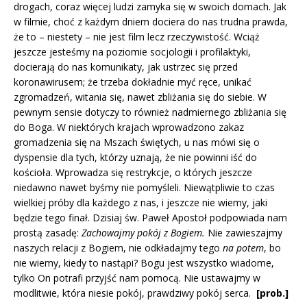
drogach, coraz więcej ludzi zamyka się w swoich domach. Jak
w filmie, choć z każdym dniem dociera do nas trudna prawda,
że to – niestety – nie jest film lecz rzeczywistość. Wciąż
jeszcze jesteśmy na poziomie socjologii i profilaktyki,
docierają do nas komunikaty, jak ustrzec się przed
koronawirusem; że trzeba dokładnie myć ręce, unikać
zgromadzeń, witania się, nawet zbliżania się do siebie. W
pewnym sensie dotyczy to również nadmiernego zbliżania się
do Boga. W niektórych krajach wprowadzono zakaz
gromadzenia się na Mszach świętych, u nas mówi się o
dyspensie dla tych, którzy uznają, że nie powinni iść do
kościoła. Wprowadza się restrykcje, o których jeszcze
niedawno nawet byśmy nie pomyśleli. Niewątpliwie to czas
wielkiej próby dla każdego z nas, i jeszcze nie wiemy, jaki
będzie tego finał. Dzisiaj św. Paweł Apostoł podpowiada nam
prostą zasadę:
Zachowajmy pokój z Bogiem.
Nie zawieszajmy
naszych relacji z Bogiem, nie odkładajmy tego
na potem
, bo
nie wiemy, kiedy to nastąpi? Bogu jest wszystko wiadome,
tylko On potrafi przyjść nam pomocą. Nie ustawajmy w
modlitwie, która niesie pokój, prawdziwy pokój serca.
[prob.]