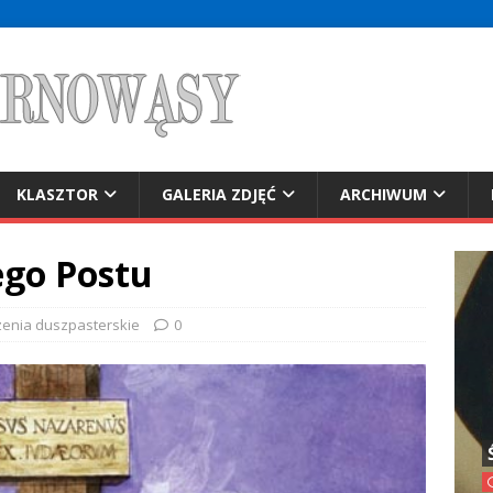
KLASZTOR
GALERIA ZDJĘĆ
ARCHIWUM
iego Postu
zenia duszpasterskie
0