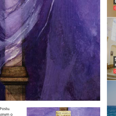
Postu.
yjnym o