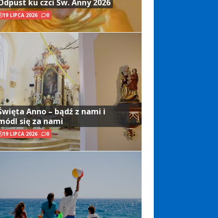
Odpust ku czci Św. Anny 2026
19 LIPCA 2026
0
Święta Anno – bądź z nami i
módl się za nami
19 LIPCA 2026
0