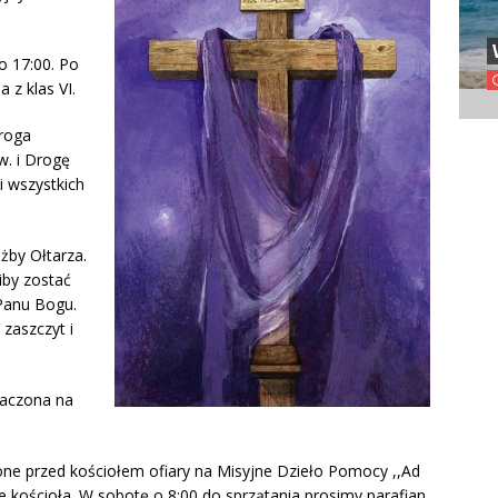
o 17:00. Po
z klas VI.
Droga
w. i Drogę
 wszystkich
żby Ołtarza.
iby zostać
 Panu Bogu.
 zaszczyt i
naczona na
żone przed kościołem ofiary na Misyjne Dzieło Pomocy ,,Ad
 kościoła. W sobotę o 8:00 do sprzątania prosimy parafian