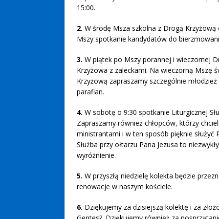
15:00.
2.
W środę Msza szkolna z Drogą Krzyżową 
Mszy spotkanie kandydatów do bierzmowania 
3.
W piątek po Mszy porannej i wieczornej 
Krzyżowa z zaleckami. Na wieczorną Mszę ś
Krzyżową zapraszamy szczególnie młodzież i
parafian.
4.
W sobotę o 9:30 spotkanie Liturgicznej Słu
Zapraszamy również chłopców, którzy chciel
ministrantami i w ten sposób pięknie służyć
Służba przy ołtarzu Pana Jezusa to niezwykły
wyróżnienie.
5.
W przyszłą niedzielę kolekta będzie przez
renowacje w naszym kościele.
6.
Dziękujemy za dzisiejszą kolektę i za zło
Gentes?. Dziękujemy również za posprzątanie