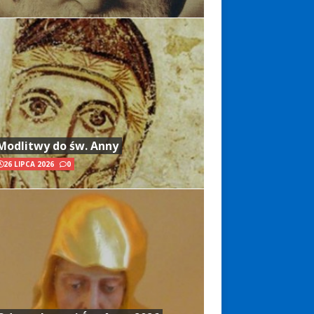
Modlitwy do św. Anny
26 LIPCA 2026
0