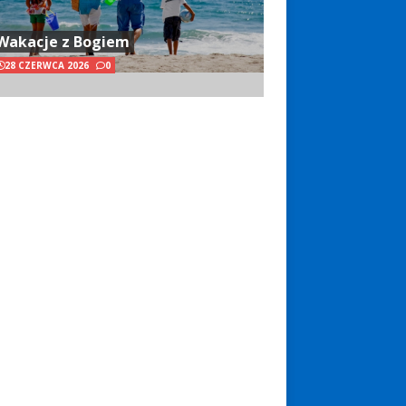
Wakacje z Bogiem
28 CZERWCA 2026
0