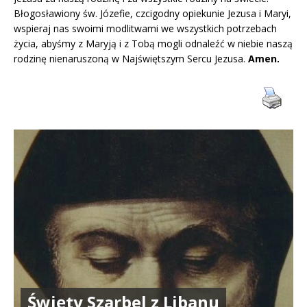
Błogosławiony św. Józefie, czcigodny opiekunie Jezusa i Maryi,
wspieraj nas swoimi modlitwami we wszystkich potrzebach
życia, abyśmy z Maryją i z Tobą mogli odnaleźć w niebie naszą
rodzinę nienaruszoną w Najświętszym Sercu Jezusa.
Amen.
Święty Szarbel z Libanu