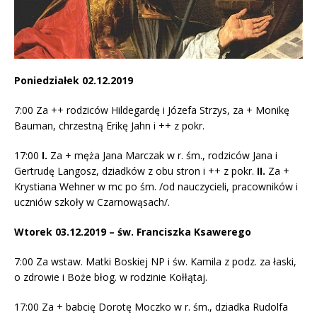
Poniedziałek 02.12.2019
7:00 Za ++ rodziców Hildegardę i Józefa Strzys, za + Monikę
Bauman, chrzestną Erikę Jahn i ++ z pokr.
17:00
I.
Za + męża Jana Marczak w r. śm., rodziców Jana i
Gertrudę Langosz, dziadków z obu stron i ++ z pokr.
II.
Za +
Krystiana Wehner w mc po śm. /od nauczycieli, pracowników i
uczniów szkoły w Czarnowąsach/.
Wtorek 03.12.2019 – św. Franciszka Ksawerego
7:00 Za wstaw. Matki Boskiej NP i św. Kamila z podz. za łaski,
o zdrowie i Boże błog. w rodzinie Kołłątaj.
17:00 Za + babcię Dorotę Moczko w r. śm., dziadka Rudolfa