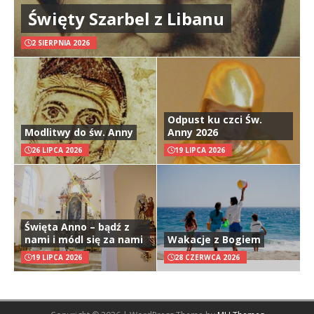
Święty Szarbel z Libanu
2 SIERPNIA 2026
Odpust ku czci Św.
Modlitwy do św. Anny
Anny 2026
26 LIPCA 2026
19 LIPCA 2026
Święta Anno – bądź z
nami i módl się za nami
Wakacje z Bogiem
19 LIPCA 2026
28 CZERWCA 2026