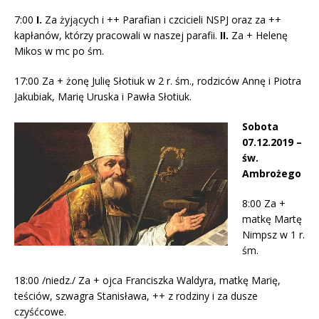
7:00
I.
Za żyjących i ++ Parafian i czcicieli NSPJ oraz za ++
kapłanów, którzy pracowali w naszej parafii.
II.
Za + Helenę
Mikos w mc po śm.
17:00 Za + żonę Julię Słotiuk w 2 r. śm., rodziców Annę i Piotra
Jakubiak, Marię Uruska i Pawła Słotiuk.
Sobota
07.12.2019 –
św.
Ambrożego
8:00 Za +
matkę Martę
Nimpsz w 1 r.
śm.
18:00 /niedz./ Za + ojca Franciszka Waldyra, matkę Marię,
teściów, szwagra Stanisława, ++ z rodziny i za dusze
czyśćcowe.