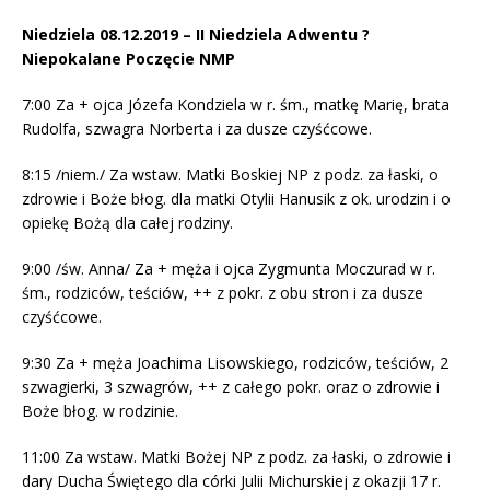
Niedziela 08.12.2019 – II Niedziela Adwentu ?
Niepokalane Poczęcie NMP
7:00 Za + ojca Józefa Kondziela w r. śm., matkę Marię, brata
Rudolfa, szwagra Norberta i za dusze czyśćcowe.
8:15 /niem./ Za wstaw. Matki Boskiej NP z podz. za łaski, o
zdrowie i Boże błog. dla matki Otylii Hanusik z ok. urodzin i o
opiekę Bożą dla całej rodziny.
9:00 /św. Anna/ Za + męża i ojca Zygmunta Moczurad w r.
śm., rodziców, teściów, ++ z pokr. z obu stron i za dusze
czyśćcowe.
9:30 Za + męża Joachima Lisowskiego, rodziców, teściów, 2
szwagierki, 3 szwagrów, ++ z całego pokr. oraz o zdrowie i
Boże błog. w rodzinie.
11:00 Za wstaw. Matki Bożej NP z podz. za łaski, o zdrowie i
dary Ducha Świętego dla córki Julii Michurskiej z okazji 17 r.