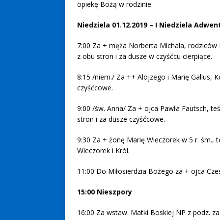
opiekę Bożą w rodzinie.
Niedziela 01.12.2019 – I Niedziela Adwen
7:00 Za + męża Norberta Michala, rodziców M
z obu stron i za dusze w czyśćcu cierpiące.
8:15 /niem./ Za ++ Alojzego i Marię Gallus, 
czyśćcowe.
9:00 /św. Anna/ Za + ojca Pawła Fautsch, te
stron i za dusze czyśćcowe.
9:30 Za + żonę Marię Wieczorek w 5 r. śm., 
Wieczorek i Król.
11:00 Do Miłosierdzia Bożego za + ojca Czes
15:00 Nieszpory
16:00 Za wstaw. Matki Boskiej NP z podz. za 