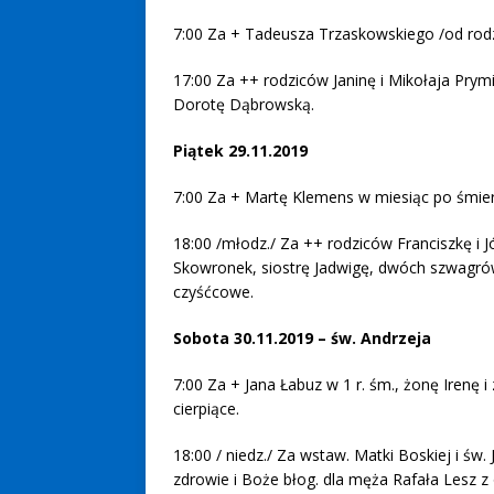
7:00 Za + Tadeusza Trzaskowskiego /od rod
17:00 Za ++ rodziców Janinę i Mikołaja Prymi
Dorotę Dąbrowską.
Piątek 29.11.2019
7:00 Za + Martę Klemens w miesiąc po śmier
18:00 /młodz./ Za ++ rodziców Franciszkę i 
Skowronek, siostrę Jadwigę, dwóch szwagrów,
czyśćcowe.
Sobota 30.11.2019 – św. Andrzeja
7:00 Za + Jana Łabuz w 1 r. śm., żonę Irenę 
cierpiące.
18:00 / niedz./ Za wstaw. Matki Boskiej i św. 
zdrowie i Boże błog. dla męża Rafała Lesz z o