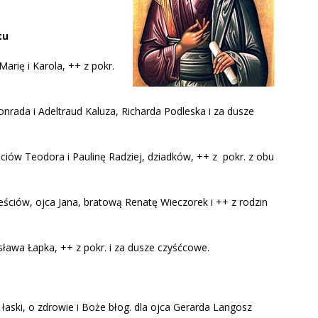
tu
arię i Karola, ++ z pokr.
Konrada i Adeltraud Kaluza, Richarda Podleska i za dusze
ściów Teodora i Paulinę Radziej, dziadków, ++ z pokr. z obu
teściów, ojca Jana, bratową Renatę Wieczorek i ++ z rodzin
ława Łapka, ++ z pokr. i za dusze czyśćcowe.
łaski, o zdrowie i Boże błog. dla ojca Gerarda Langosz