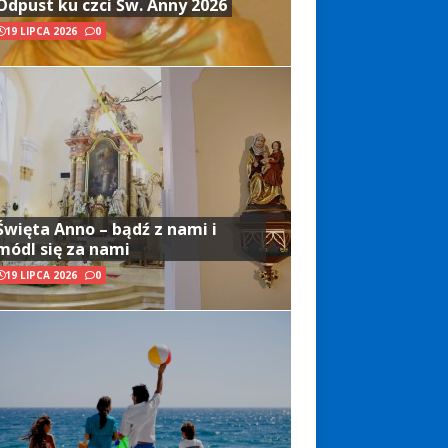
Odpust ku czci Św. Anny 2026
19 LIPCA 2026
0
Święta Anno – bądź z nami i
módl się za nami
19 LIPCA 2026
0