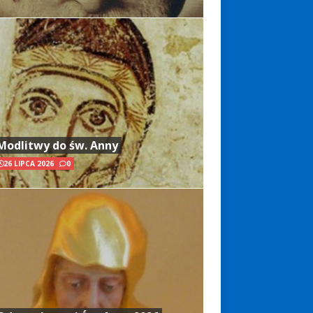
Modlitwy do św. Anny
26 LIPCA 2026
0