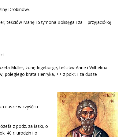
ziny Drobinów/.
er, teściów Marię i Szymona Bolisęga i za + przyjaciółkę
ci
Józefa Müller, żonę Ingeborgę, teściów Annę i Wilhelma
 poległego brata Henryka, ++ z pokr. i za dusze
i za dusze w czyśćcu
Józefa z podz. za łaski, o
k. 40 r. urodzin i o