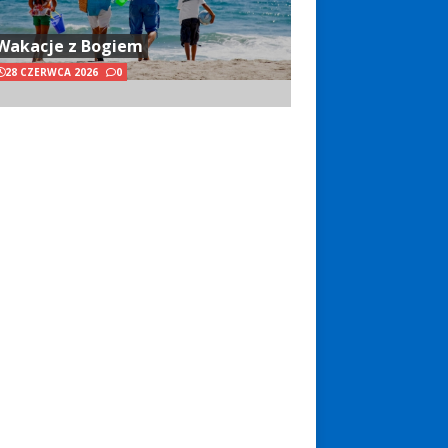
Wakacje z Bogiem
28 CZERWCA 2026
0