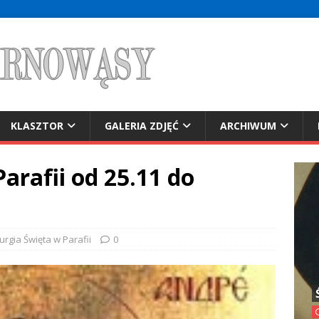
KLASZTOR
GALERIA ZDJĘĆ
ARCHIWUM
arafii od 25.11 do
turgia Święta w Parafii
0