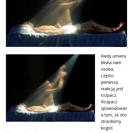
Kiedy umiera
bliska nam
osoba,
często
pierwszą
reakcją jest
rozpacz.
Rozpacz
spowodowan
a tym, że oto
straciliśmy
kogoś