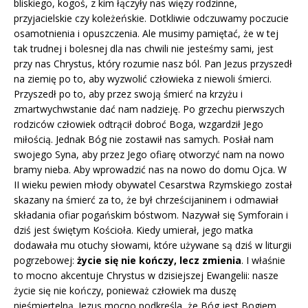
bliskiego, kogoś, z kim łączyły nas więzy rodzinne,
przyjacielskie czy koleżeńskie. Dotkliwie odczuwamy poczucie
osamotnienia i opuszczenia. Ale musimy pamiętać, że w tej
tak trudnej i bolesnej dla nas chwili nie jesteśmy sami, jest
przy nas Chrystus, który rozumie nasz ból. Pan Jezus przyszedł
na ziemię po to, aby wyzwolić człowieka z niewoli śmierci.
Przyszedł po to, aby przez swoją śmierć na krzyżu i
zmartwychwstanie dać nam nadzieję. Po grzechu pierwszych
rodziców człowiek odtrącił dobroć Boga, wzgardził Jego
miłością. Jednak Bóg nie zostawił nas samych. Posłał nam
swojego Syna, aby przez Jego ofiarę otworzyć nam na nowo
bramy nieba. Aby wprowadzić nas na nowo do domu Ojca. W
II wieku pewien młody obywatel Cesarstwa Rzymskiego został
skazany na śmierć za to, że był chrześcijaninem i odmawiał
składania ofiar pogańskim bóstwom. Nazywał się Symforain i
dziś jest świętym Kościoła. Kiedy umierał, jego matka
dodawała mu otuchy słowami, które używane są dziś w liturgii
pogrzebowej:
życie się nie kończy, lecz zmienia
. I właśnie
to mocno akcentuje Chrystus w dzisiejszej Ewangelii: nasze
życie się nie kończy, ponieważ człowiek ma duszę
nieśmiertelną. Jezus mocno podkreśla, że Bóg jest Bogiem