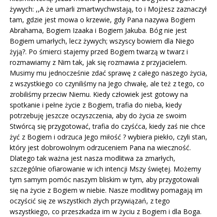
żywych: ,,A że umarli zmartwychwstają, to i Mojżesz zaznaczył
tam, gdzie jest mowa o krzewie, gdy Pana nazywa Bogiem
Abrahama, Bogiem Izaaka i Bogiem Jakuba. Bóg nie jest
Bogiem umarłych, lecz żywych; wszyscy bowiem dla Niego
żyją?. Po śmierci stajemy przed Bogiem twarzą w twarz i
rozmawiamy z Nim tak, jak się rozmawia z przyjacielem.
Musimy mu jednocześnie zdać sprawę z całego naszego życia,
z wszystkiego co czyniliśmy na Jego chwałę, ale też z tego, co
zrobiliśmy przeciw Niemu. Kiedy człowiek jest gotowy na
spotkanie i pełne życie z Bogiem, trafia do nieba, kiedy
potrzebuję jeszcze oczyszczenia, aby do życia ze swoim
Stwórcą się przygotować, trafia do czyśćca, kiedy zaś nie chce
żyć z Bogiem i odrzuca Jego miłość ? wybiera piekło, czyli stan,
który jest dobrowolnym odrzuceniem Pana na wieczność.
Dlatego tak ważna jest nasza modlitwa za zmarłych,
szczególnie ofiarowanie w ich intencji Mszy świętej. Możemy
tym samym pomóc naszym bliskim w tym, aby przygotowali
się na życie z Bogiem w niebie. Nasze modlitwy pomagają im
oczyścić się ze wszystkich złych przywiązań, z tego
wszystkiego, co przeszkadza im w życiu z Bogiem i dla Boga.