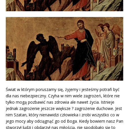
Świat w którym poruszamy się, żyjemy i jesteśmy potrafi być
dla nas niebezpieczny. Czyha w nim wiele zagrożeń, które nie
tylko mogą pozbawić nas zdrowia ale nawet życia. Istnieje
jednak zagrożenie jeszcze większe ? zagrożenie duchowe. Jest
nim Szatan, który nienawidzi człowieka i zrobi wszystko co w
jego mocy aby odciągnąć go od Boga. Kiedy bowiem nasz Pan
stworzył ludzi i obdarzył nas miłością, nie spodobało się to