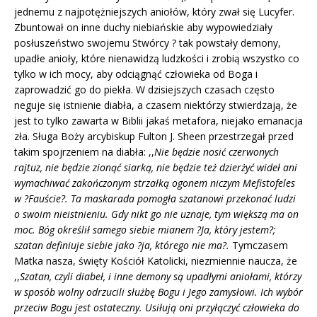
jednemu z najpotężniejszych aniołów, który zwał się Lucyfer.
Zbuntował on inne duchy niebiańskie aby wypowiedziały
posłuszeństwo swojemu Stwórcy ? tak powstały demony,
upadłe anioły, które nienawidzą ludzkości i zrobią wszystko co
tylko w ich mocy, aby odciągnąć człowieka od Boga i
zaprowadzić go do piekła. W dzisiejszych czasach często
neguje się istnienie diabła, a czasem niektórzy stwierdzają, że
jest to tylko zawarta w Biblii jakaś metafora, niejako emanacja
zła. Sługa Boży arcybiskup Fulton J. Sheen przestrzegał przed
takim spojrzeniem na diabła: ,,
Nie będzie nosić czerwonych
rajtuz, nie będzie zionąć siarką, nie będzie też dzierżyć wideł ani
wymachiwać zakończonym strzałką ogonem niczym Mefistofeles
w ?Fauście?. Ta maskarada pomogła szatanowi przekonać ludzi
o swoim nieistnieniu. Gdy nikt go nie uznaje, tym większą ma on
moc. Bóg określił samego siebie mianem ?Ja, który jestem?;
szatan definiuje siebie jako ?ja, którego nie ma?.
Tymczasem
Matka nasza, święty Kościół Katolicki, niezmiennie naucza, że
,,
Szatan, czyli diabeł, i inne demony są upadłymi aniołami, którzy
w sposób wolny odrzucili służbę Bogu i Jego zamysłowi. Ich wybór
przeciw Bogu jest ostateczny. Usiłują oni przyłączyć człowieka do