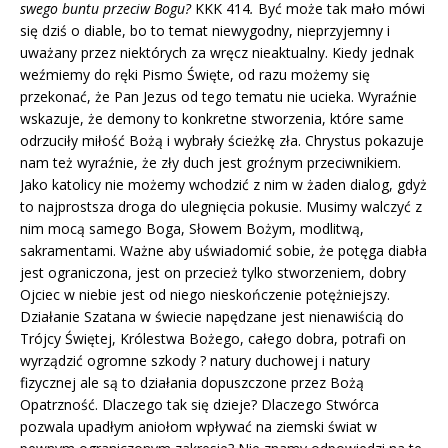
swego buntu przeciw Bogu?
KKK 414
.
Być może tak mało mówi
się dziś o diable, bo to temat niewygodny, nieprzyjemny i
uważany przez niektórych za wręcz nieaktualny. Kiedy jednak
weźmiemy do ręki Pismo Święte, od razu możemy się
przekonać, że Pan Jezus od tego tematu nie ucieka. Wyraźnie
wskazuje, że demony to konkretne stworzenia, które same
odrzuciły miłość Bożą i wybrały ścieżkę zła. Chrystus pokazuje
nam też wyraźnie, że zły duch jest groźnym przeciwnikiem.
Jako katolicy nie możemy wchodzić z nim w żaden dialog, gdyż
to najprostsza droga do ulegnięcia pokusie. Musimy walczyć z
nim mocą samego Boga, Słowem Bożym, modlitwą,
sakramentami. Ważne aby uświadomić sobie, że potęga diabła
jest ograniczona, jest on przecież tylko stworzeniem, dobry
Ojciec w niebie jest od niego nieskończenie potężniejszy.
Działanie Szatana w świecie napędzane jest nienawiścią do
Trójcy Świętej, Królestwa Bożego, całego dobra, potrafi on
wyrządzić ogromne szkody ? natury duchowej i natury
fizycznej ale są to działania dopuszczone przez Bożą
Opatrzność. Dlaczego tak się dzieje? Dlaczego Stwórca
pozwala upadłym aniołom wpływać na ziemski świat w