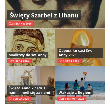
Święty Szarbel z Libanu
2 SIERPNIA 2026
Odpust ku czci Św.
Modlitwy do św. Anny
Anny 2026
26 LIPCA 2026
19 LIPCA 2026
Święta Anno – bądź z
nami i módl się za nami
Wakacje z Bogiem
19 LIPCA 2026
28 CZERWCA 2026