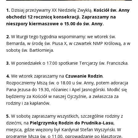
1.
Dzisiaj przeżywamy XX Niedzielę Zwykłą.
Kościół św. Anny
obchodzi 12 rocznicę konsekracji. Zapraszamy na
nieszpory kiermaszowe o 15.00 do św. Anny.
2.
W liturgii tego tygodnia wspominamy: we wtorek św.
Bernarda, w środę św. Piusa X, w czwartek NMP Królową, a w
sobotę św. Bartłomieja.
3.
W poniedziałek o 17.00 spotkanie Tercjarzy św. Franciszka.
4.
We wtorek zapraszamy na
Czuwanie Rodzin
.
Rozpoczniemy Mszą św. o 18.00 u św. Anny, potem adoracja
Pana Jezusa do 19.30, różaniec i Apel Jasnogórski. Modlić się
będziemy za Kościół w naszej Ojczyźnie, a zwłaszcza za
rodziny i za kapłanów.
5.
W sobotę zapraszamy wszystkich, szczególnie rodziny z
dziećmi, na
Pielgrzymkę Rodzin do Prudnika-Lasu
,
miejsca, gdzie więziony był Kardynał Stefan Wyszyński. W
programie Msza św. o 11.00, oprowadzanie po klasztorze,