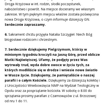
Droga Krzyżowa w int. rodzin, słodki poczęstunek,
nabożeństwo i powrót. Na miejsce docieramy we własnym
zakresie. W tym pięknym miejscu właśnie została poświęcona
nowa Droga Krzyżowa, o czym informuje dzisiejszy GN.
Serdecznie zapraszamy.
6.
Sakrament chrztu przyjęła Natalia Szczygieł. Niech Bóg
błogosławi rodzicom i chrzestnym.
7. Serdecznie dziękujemy Pielgrzymom, którzy w
minionym tygodniu kroczyli na Jasną Górę, przed oblicze
Matki Najświętszej. Ufamy, że podjęty przez Was
wytrwały trud, wyda dobre owoce w życiu tych, za
których modliliście się w drodze i wniesie nowe światło
w Wasze życie. Dziękujemy, że pamiętaliście o naszej
parafii i o całym Kościele.
Dziękujemy za dzisiejszą kolektę i
z Uroczystości Wniebowzięcia NMP na Wydział Teologiczny w
Opolu oraz za posprzątanie kościoła. W sobotę o 8.00 do
sprzątania prosimy parafian z Czarnowąsów z ul. Brzozowej
od nru 1 do 11.