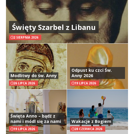
Święty Szarbel z Libanu
2 SIERPNIA 2026
Odpust ku czci Św.
Modlitwy do św. Anny
Anny 2026
26 LIPCA 2026
19 LIPCA 2026
Święta Anno – bądź z
nami i módl się za nami
Wakacje z Bogiem
19 LIPCA 2026
28 CZERWCA 2026