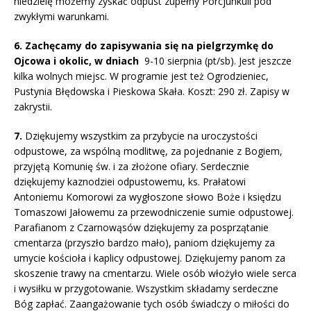
niedzielę możemy zyskać odpust zupełny Porcjunkuli pod
zwykłymi warunkami.
6. Zachęcamy do zapisywania się na pielgrzymkę do
Ojcowa i okolic, w dniach
9-10 sierpnia (pt/sb). Jest jeszcze
kilka wolnych miejsc. W programie jest też Ogrodzieniec,
Pustynia Błędowska i Pieskowa Skała. Koszt: 290 zł. Zapisy w
zakrystii.
7.
Dziękujemy wszystkim za przybycie na uroczystości
odpustowe, za wspólną modlitwę, za pojednanie z Bogiem,
przyjętą Komunię św. i za złożone ofiary. Serdecznie
dziękujemy kaznodziei odpustowemu, ks. Prałatowi
Antoniemu Komorowi za wygłoszone słowo Boże i księdzu
Tomaszowi Jałowemu za przewodniczenie sumie odpustowej.
Parafianom z Czarnowąsów dziękujemy za posprzątanie
cmentarza (przyszło bardzo mało), paniom dziękujemy za
umycie kościoła i kaplicy odpustowej. Dziękujemy panom za
skoszenie trawy na cmentarzu. Wiele osób włożyło wiele serca
i wysiłku w przygotowanie. Wszystkim składamy serdeczne
Bóg zapłać. Zaangażowanie tych osób świadczy o miłości do