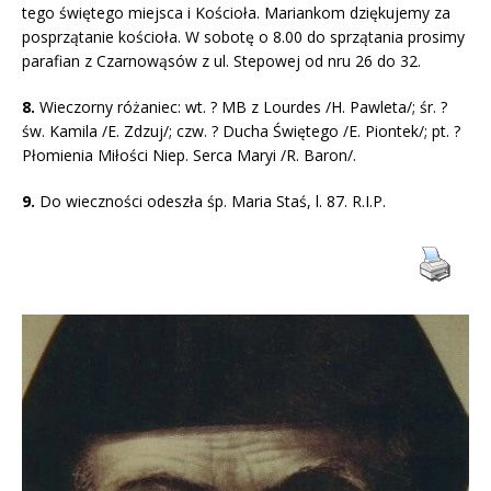
tego świętego miejsca i Kościoła. Mariankom dziękujemy za
posprzątanie kościoła. W sobotę o 8.00 do sprzątania prosimy
parafian z Czarnowąsów z ul. Stepowej od nru 26 do 32.
8.
Wieczorny różaniec: wt. ? MB z Lourdes /H. Pawleta/; śr. ?
św. Kamila /E. Zdzuj/; czw. ? Ducha Świętego /E. Piontek/; pt. ?
Płomienia Miłości Niep. Serca Maryi /R. Baron/.
9.
Do wieczności odeszła śp. Maria Staś, l. 87. R.I.P.