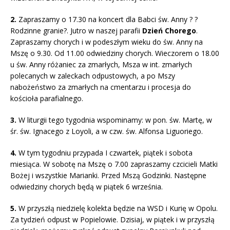
2.
Zapraszamy o 17.30 na koncert dla Babci św. Anny ? ?
Rodzinne granie?. Jutro w naszej parafii
Dzień Chorego
.
Zapraszamy chorych i w podeszłym wieku do św. Anny na
Mszę o 9.30. Od 11.00 odwiedziny chorych. Wieczorem o 18.00
u św. Anny różaniec za zmarłych, Msza w int. zmarłych
polecanych w zaleckach odpustowych, a po Mszy
nabożeństwo za zmarłych na cmentarzu i procesja do
kościoła parafialnego.
3.
W liturgii tego tygodnia wspominamy: w pon. św. Martę, w
śr. św. Ignacego z Loyoli, a w czw. św. Alfonsa Liguoriego.
4.
W tym tygodniu przypada I czwartek, piątek i sobota
miesiąca. W sobotę na Mszę o 7.00 zapraszamy czcicieli Matki
Bożej i wszystkie Marianki. Przed Mszą Godzinki. Następne
odwiedziny chorych będą w piątek 6 września.
5.
W przyszłą niedzielę kolekta będzie na WSD i Kurię w Opolu.
Za tydzień odpust w Popielowie. Dzisiaj, w piątek i w przyszłą