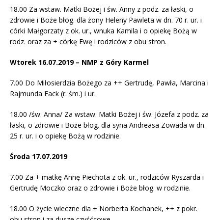
18.00 Za wstaw. Matki Bożej i św. Anny z podz. za łaski, o
zdrowie i Boże błog. dla żony Heleny Pawleta w dn. 70 r. ur. i
córki Małgorzaty z ok. ur., wnuka Kamila i o opiekę Bożą w
rodz. oraz za + córkę Ewę i rodziców z obu stron.
Wtorek 16.07.2019 – NMP z Góry Karmel
7.00 Do Miłosierdzia Bożego za ++ Gertrudę, Pawła, Marcina i
Rajmunda Fack (r. śm.) i ur.
18.00 /św. Anna/ Za wstaw. Matki Bożej i św. Józefa z podz. za
łaski, o zdrowie i Boże błog. dla syna Andreasa Zowada w dn.
25 r. ur. i o opiekę Bożą w rodzinie.
Środa 17.07.2019
7.00 Za + matkę Annę Piechota z ok. ur., rodziców Ryszarda i
Gertrudę Moczko oraz o zdrowie i Boże błog. w rodzinie.
18.00 O życie wieczne dla + Norberta Kochanek, ++ z pokr.
obu stron i za dusze czyśćcowe.