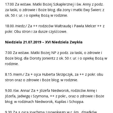
17.00 Za wstaw. Matki Bożej Szkaplerznej i św. Anny z podz.
za łaski, o zdrowie i Boże błog. dla żony i matki Ewy Świerc z
ok. 50 r. ur. i o opiekę Bożą w rodzinie.
18.00 /niedz./ Za ++ rodziców Waltraudę i Pawła Melcer ++ z
pokr. Obu stron i za dusze czyśćcowe.
Niedziela 21.07.2019 – XVI Niedziela Zwykła
7.00 Za wstaw. Matki Bożej NP z podz. za łaski, o zdrowie i
Boże błog. dla Doroty Jonientz z ok. 50 r. ur. i o opiekę Bożą w
rodzinie.
8.15 /niem./ Za + ojca Huberta Skrzipczyk, za ++ z pokr. obu
stron oraz o zdrowie i Boże błog. w rodzinie.
9.00 /św. Anna/ Za + Józefa Niedworok, rodziców Annę i
Józefa, Jadwigę i Szymona, ++ z pokr., oraz o zdrowie i Boże
błog. w rodzinach Niedworok, Kupilas i Schoppa.
9.30 Za + ojca Joachima Lisowskiego w r. śm., dziadków