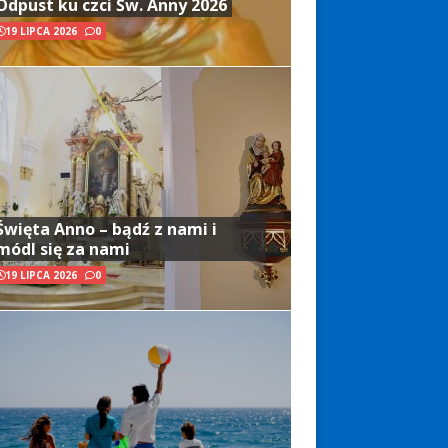
Odpust ku czci Św. Anny 2026
19 LIPCA 2026
0
Święta Anno – bądź z nami i
módl się za nami
19 LIPCA 2026
0