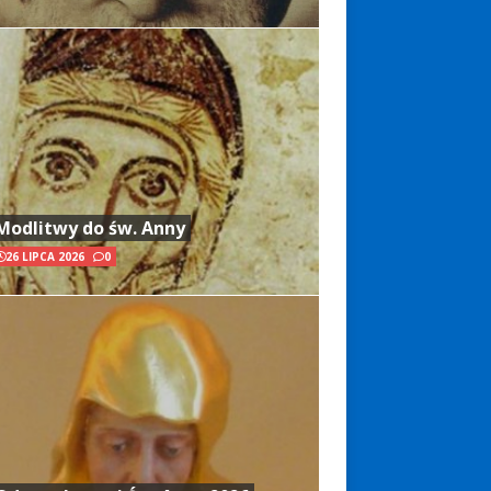
Modlitwy do św. Anny
26 LIPCA 2026
0