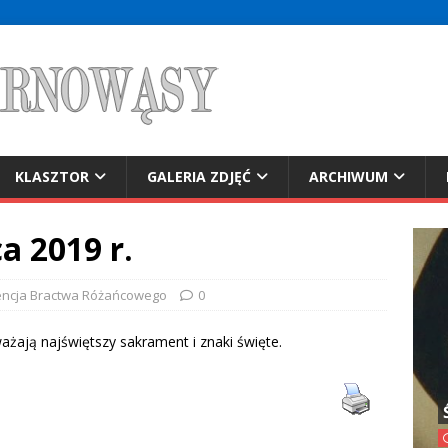
KLASZTOR
GALERIA ZDJĘĆ
ARCHIWUM
a 2019 r.
encja Bractwa Różańcowego
0
ażają najświętszy sakrament i znaki święte.