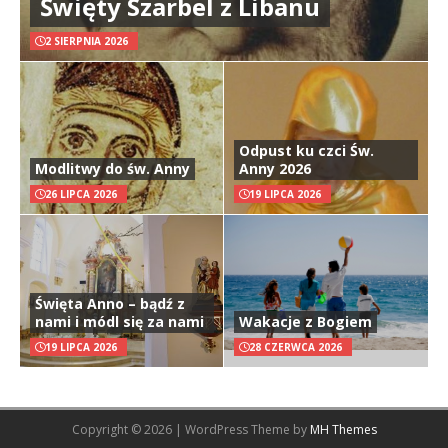
Święty Szarbel z Libanu
2 SIERPNIA 2026
Odpust ku czci Św.
Modlitwy do św. Anny
Anny 2026
26 LIPCA 2026
19 LIPCA 2026
Święta Anno – bądź z
nami i módl się za nami
Wakacje z Bogiem
19 LIPCA 2026
28 CZERWCA 2026
Copyright © 2026 | WordPress Theme by
MH Themes