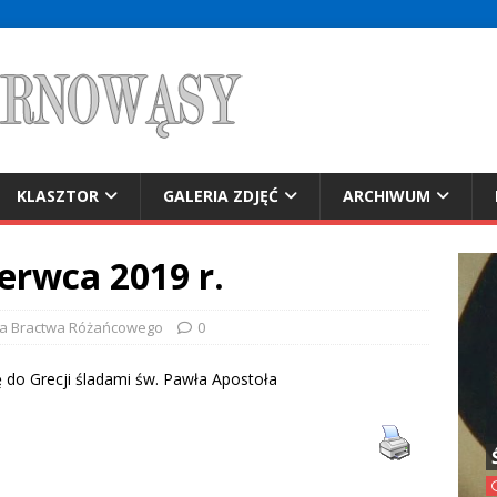
KLASZTOR
GALERIA ZDJĘĆ
ARCHIWUM
erwca 2019 r.
ja Bractwa Różańcowego
0
ę do Grecji śladami św. Pawła Apostoła