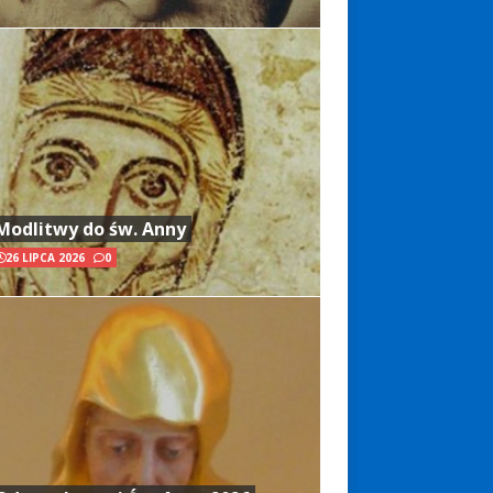
Modlitwy do św. Anny
26 LIPCA 2026
0