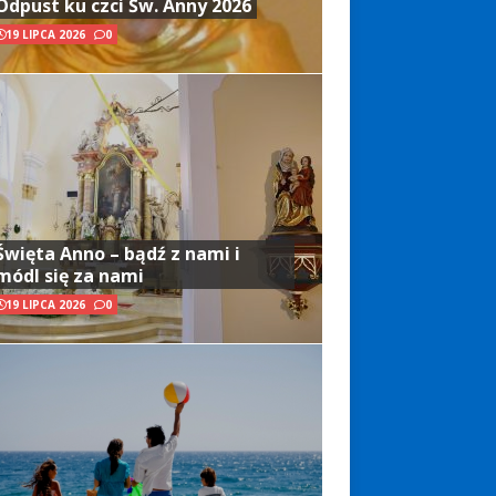
Odpust ku czci Św. Anny 2026
19 LIPCA 2026
0
Święta Anno – bądź z nami i
módl się za nami
19 LIPCA 2026
0