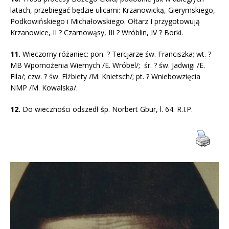
latach, przebiegać będzie ulicami: Krzanowicką, Gierymskiego,
Podkowińskiego i Michałowskiego. Ołtarz I przygotowują
Krzanowice, II ? Czarnowąsy, III ? Wróblin, IV ? Borki.
11.
Wieczorny różaniec: pon. ? Tercjarze św. Franciszka; wt. ?
MB Wpomożenia Wiernych /E. Wróbel/; śr. ? św. Jadwigi /E.
Fila/; czw. ? św. Elżbiety /M. Knietsch/; pt. ? Wniebowzięcia
NMP /M. Kowalska/.
12.
Do wieczności odszedł śp. Norbert Gbur, l. 64. R.I.P.