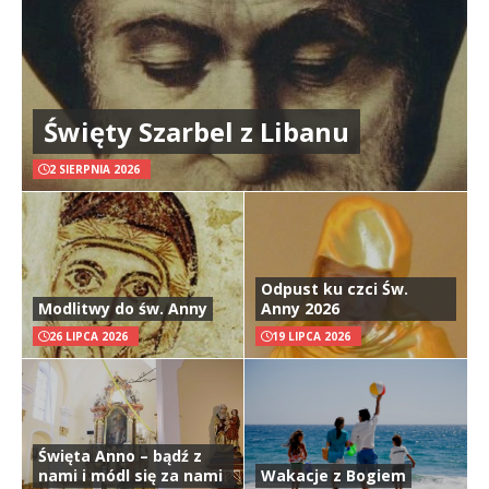
Święty Szarbel z Libanu
2 SIERPNIA 2026
Odpust ku czci Św.
Modlitwy do św. Anny
Anny 2026
26 LIPCA 2026
19 LIPCA 2026
Święta Anno – bądź z
nami i módl się za nami
Wakacje z Bogiem