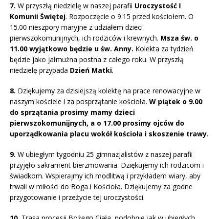
7.
W przyszłą niedzielę w naszej parafii
Uroczystość I
Komunii Świętej
. Rozpoczęcie o 9.15 przed kościołem. O
15.00 nieszpory maryjne z udziałem dzieci
pierwszokomunijnych, ich rodziców i krewnych.
Msza św. o
11.00 wyjątkowo będzie u św. Anny.
Kolekta za tydzień
będzie jako jałmużna postna z całego roku. W przyszłą
niedzielę przypada
Dzień Matki
.
8.
Dziękujemy za dzisiejszą kolektę na prace renowacyjne w
naszym kościele i za posprzątanie kościoła.
W piątek o 9.00
do sprzątania prosimy mamy dzieci
pierwszokomunijnych, a o 17.00 prosimy ojców do
uporządkowania placu wokół kościoła i skoszenie trawy.
9.
W ubiegłym tygodniu 25 gimnazjalistów z naszej parafii
przyjęło sakrament bierzmowania. Dziękujemy ich rodzicom i
świadkom. Wspierajmy ich modlitwą i przykładem wiary, aby
trwali w miłości do Boga i Kościoła. Dziękujemy za godne
przygotowanie i przeżycie tej uroczystości.
10.
Trasa procesji Bożego Ciała, podobnie jak w ubiegłych