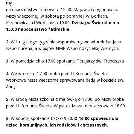
my
na nabożeństwo majowe o 15.00. Majówki w tygodniu po
Mszy wieczornej, w sobotę po porannej. W Borkach,
Krzanowicach i Wróblinie o 19.00.
Dzisiaj w Świerklach o
15.00 nabożeństwo fatimskie.
2.
W liturgii tego tygodnia wspominamy we wtorek św. Jana
Nepomucena, a w piątek NMP Wspomożycielkę Wiernych.
3.
W poniedziałek o 17.00 spotkanie Tercjarzy św. Franciszka.
4.
We wtorek o 17.00 próba przed I Komunią Świętą.
Wtorkowe Msze wieczorne sprawowane będą w kościele św.
Anny.
5.
W środę Msza szkolna z majówką o 17.00, po Mszy próba
przed I Komunią Świętą. W piątek Msza młodzieżowa o 18.00.
6.
W sobotę spotkanie LSO o 9.30.
O 16.00 spowiedź dla
dzieci komunijnych, ich rodziców i chrzestnych.