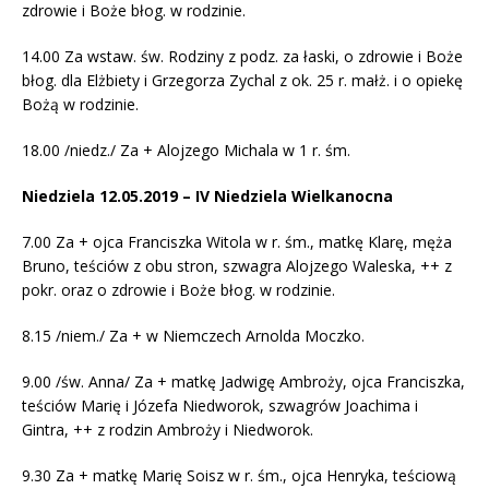
zdrowie i Boże błog. w rodzinie.
14.00 Za wstaw. św. Rodziny z podz. za łaski, o zdrowie i Boże
błog. dla Elżbiety i Grzegorza Zychal z ok. 25 r. małż. i o opiekę
Bożą w rodzinie.
18.00 /niedz./ Za + Alojzego Michala w 1 r. śm.
Niedziela 12.05.2019 – IV Niedziela Wielkanocna
7.00 Za + ojca Franciszka Witola w r. śm., matkę Klarę, męża
Bruno, teściów z obu stron, szwagra Alojzego Waleska, ++ z
pokr. oraz o zdrowie i Boże błog. w rodzinie.
8.15 /niem./ Za + w Niemczech Arnolda Moczko.
9.00 /św. Anna/ Za + matkę Jadwigę Ambroży, ojca Franciszka,
teściów Marię i Józefa Niedworok, szwagrów Joachima i
Gintra, ++ z rodzin Ambroży i Niedworok.
9.30 Za + matkę Marię Soisz w r. śm., ojca Henryka, teściową