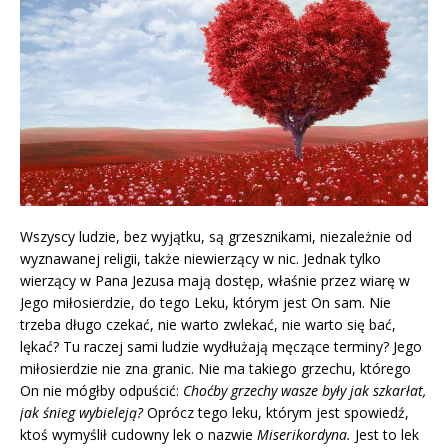
Wszyscy ludzie, bez wyjątku, są grzesznikami, niezależnie od
wyznawanej religii, także niewierzący w nic. Jednak tylko
wierzący w Pana Jezusa mają dostęp, właśnie przez wiarę w
Jego miłosierdzie, do tego Leku, którym jest On sam. Nie
trzeba długo czekać, nie warto zwlekać, nie warto się bać,
lękać? Tu raczej sami ludzie wydłużają męczące terminy? Jego
miłosierdzie nie zna granic. Nie ma takiego grzechu, którego
On nie mógłby odpuścić:
Choćby grzechy wasze były jak szkarłat,
jak śnieg wybieleją?
Oprócz tego leku, którym jest spowiedź,
ktoś wymyślił cudowny lek o nazwie
Miserikordyna.
Jest to lek