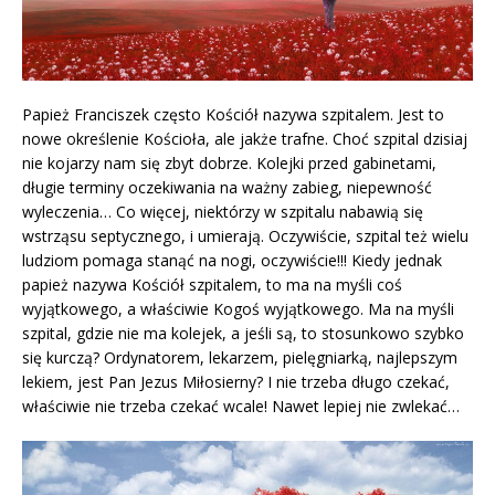
Papież Franciszek często Kościół nazywa szpitalem. Jest to
nowe określenie Kościoła, ale jakże trafne. Choć szpital dzisiaj
nie kojarzy nam się zbyt dobrze. Kolejki przed gabinetami,
długie terminy oczekiwania na ważny zabieg, niepewność
wyleczenia… Co więcej, niektórzy w szpitalu nabawią się
wstrząsu septycznego, i umierają. Oczywiście, szpital też wielu
ludziom pomaga stanąć na nogi, oczywiście!!! Kiedy jednak
papież nazywa Kościół szpitalem, to ma na myśli coś
wyjątkowego, a właściwie Kogoś wyjątkowego. Ma na myśli
szpital, gdzie nie ma kolejek, a jeśli są, to stosunkowo szybko
się kurczą? Ordynatorem, lekarzem, pielęgniarką, najlepszym
lekiem, jest Pan Jezus Miłosierny? I nie trzeba długo czekać,
właściwie nie trzeba czekać wcale! Nawet lepiej nie zwlekać…