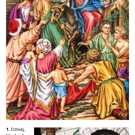
1
.
Dzisiaj,