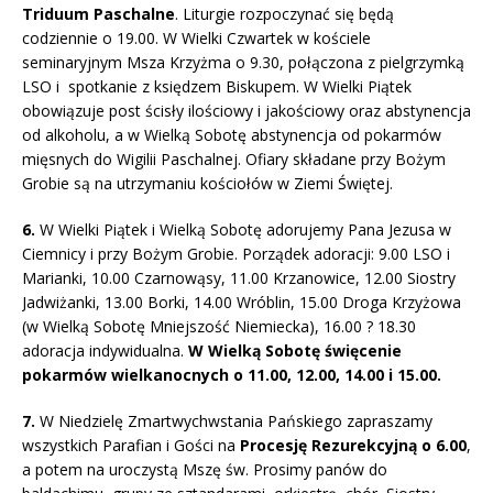
Triduum Paschalne
. Liturgie rozpoczynać się będą
codziennie o 19.00. W Wielki Czwartek w kościele
seminaryjnym Msza Krzyżma o 9.30, połączona z pielgrzymką
LSO i spotkanie z księdzem Biskupem. W Wielki Piątek
obowiązuje post ścisły ilościowy i jakościowy oraz abstynencja
od alkoholu, a w Wielką Sobotę abstynencja od pokarmów
mięsnych do Wigilii Paschalnej. Ofiary składane przy Bożym
Grobie są na utrzymaniu kościołów w Ziemi Świętej.
6.
W Wielki Piątek i Wielką Sobotę adorujemy Pana Jezusa w
Ciemnicy i przy Bożym Grobie. Porządek adoracji: 9.00 LSO i
Marianki, 10.00 Czarnowąsy, 11.00 Krzanowice, 12.00 Siostry
Jadwiżanki, 13.00 Borki, 14.00 Wróblin, 15.00 Droga Krzyżowa
(w Wielką Sobotę Mniejszość Niemiecka), 16.00 ? 18.30
adoracja indywidualna.
W Wielką Sobotę święcenie
pokarmów wielkanocnych o 11.00, 12.00, 14.00 i 15.00.
7.
W Niedzielę Zmartwychwstania Pańskiego zapraszamy
wszystkich Parafian i Gości na
Procesję Rezurekcyjną o 6.00
,
a potem na uroczystą Mszę św. Prosimy panów do