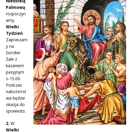
Niedzielą
Palmową
rozpoczyn
amy
Wielki
Tydzień
.
Zapraszam
y na
Gorzkie
Żale z
kazaniem
pasyjnym
o 15.00.
Podczas
nabożeńst
wa będzie
okazja do
spowiedzi.
2.
W
Wielki