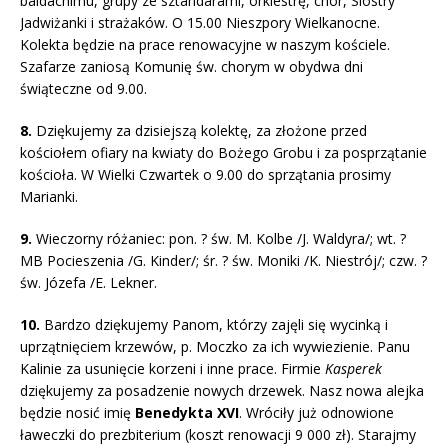
baldachimu, grupy ze sztandarami, orkiestrę, chór, Siostry
Jadwiżanki i strażaków. O 15.00 Nieszpory Wielkanocne.
Kolekta będzie na prace renowacyjne w naszym kościele.
Szafarze zaniosą Komunię św. chorym w obydwa dni
świąteczne od 9.00.
8.
Dziękujemy za dzisiejszą kolektę, za złożone przed
kościołem ofiary na kwiaty do Bożego Grobu i za posprzątanie
kościoła. W Wielki Czwartek o 9.00 do sprzątania prosimy
Marianki.
9.
Wieczorny różaniec: pon. ? św. M. Kolbe /J. Waldyra/; wt. ?
MB Pocieszenia /G. Kinder/; śr. ? św. Moniki /K. Niestrój/; czw. ?
św. Józefa /E. Lekner.
10.
Bardzo dziękujemy Panom, którzy zajęli się wycinką i
uprzątnięciem krzewów, p. Moczko za ich wywiezienie. Panu
Kalinie za usunięcie korzeni i inne prace. Firmie
Kasperek
dziękujemy za posadzenie nowych drzewek. Nasz nowa alejka
będzie nosić imię
Benedykta XVI
. Wróciły już odnowione
ławeczki do prezbiterium (koszt renowacji 9 000 zł). Starajmy