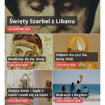
Święty Szarbel z Libanu
2 SIERPNIA 2026
Odpust ku czci Św.
Modlitwy do św. Anny
Anny 2026
26 LIPCA 2026
19 LIPCA 2026
Święta Anno – bądź z
nami i módl się za nami
Wakacje z Bogiem
19 LIPCA 2026
28 CZERWCA 2026