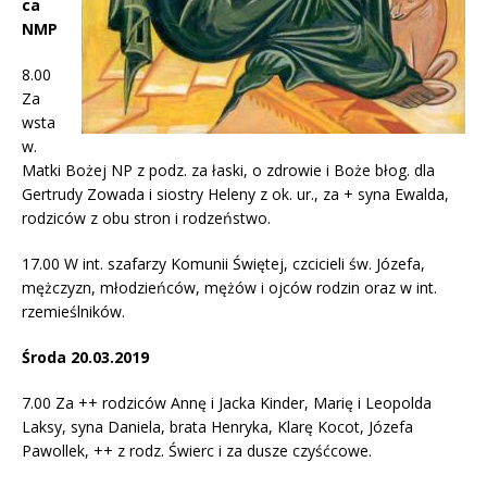
ca
NMP
8.00
Za
wsta
w.
Matki Bożej NP z podz. za łaski, o zdrowie i Boże błog. dla
Gertrudy Zowada i siostry Heleny z ok. ur., za + syna Ewalda,
rodziców z obu stron i rodzeństwo.
17.00 W int. szafarzy Komunii Świętej, czcicieli św. Józefa,
mężczyzn, młodzieńców, mężów i ojców rodzin oraz w int.
rzemieślników.
Środa 20.03.2019
7.00 Za ++ rodziców Annę i Jacka Kinder, Marię i Leopolda
Laksy, syna Daniela, brata Henryka, Klarę Kocot, Józefa
Pawollek, ++ z rodz. Świerc i za dusze czyśćcowe.