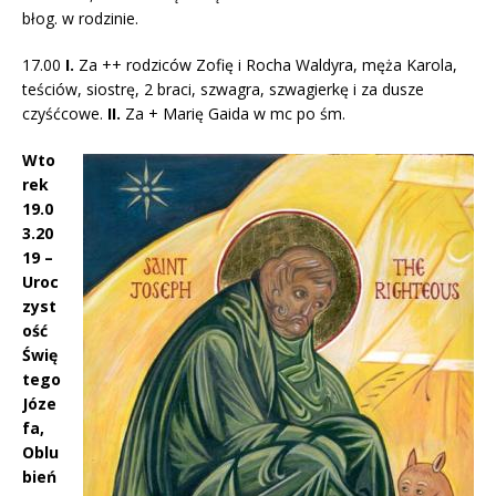
błog. w rodzinie.
17.00
I.
Za ++ rodziców Zofię i Rocha Waldyra, męża Karola,
teściów, siostrę, 2 braci, szwagra, szwagierkę i za dusze
czyśćcowe.
II.
Za + Marię Gaida w mc po śm.
Wto
rek
19.0
3.20
19 –
Uroc
zyst
ość
Świę
tego
Józe
fa,
Oblu
bień