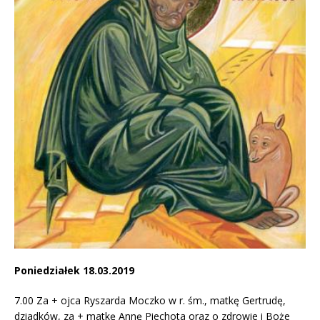
Poniedziałek 18.03.2019
7.00 Za + ojca Ryszarda Moczko w r. śm., matkę Gertrudę,
dziadków, za + matkę Annę Piechota oraz o zdrowie i Boże