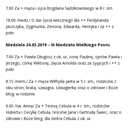
7.00 Za + męża i ojca Bogdana Sędzikowskiego w 8 r. śm.
18.00 /niedz./ O dar życia wiecznego dla ++ Ferdynanda
Jaszczyka, Zygmunta, Zenona, Edwarda, Henryka i za ++ z
pokr.
Niedziela 24.03.2019 – III Niedziela Wielkiego Postu
7.00 Za + Pawła Długosz z ok. ur, żonę Paulinę, synów Pawła i
Jerzego, córkę Wiktorię, zięcia Arnolda oraz za żyjących i ++ z
pokr.
8.15 /niem./ Za + męża Wilfryda Janta w 5 r. śm., rodziców z
obu stron, brata, szwagra, szwagierkę oraz o zdrowie i Boże
błog. w rodzinie.
9.00 /św. Anna/ Za + Teresę Cebula w 4 r. śm., rodziców
Huberta i Cecylię Cebula, teściów Jana i Gertrudę Świec, oraz o
zdrowie i Boże błog. dla Gintra Cebula z ok. ur.