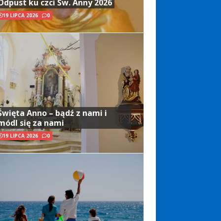
Odpust ku czci Św. Anny 2026
19 LIPCA 2026
0
Święta Anno – bądź z nami i
módl się za nami
19 LIPCA 2026
0