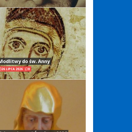
Modlitwy do św. Anny
26 LIPCA 2026
0