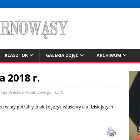
KLASZTOR
GALERIA ZDJĘĆ
ARCHIWUM
a 2018 r.
encja Bractwa Różańcowego
0
iary potrafiły znaleźć język właściwy dla dzisiejszych