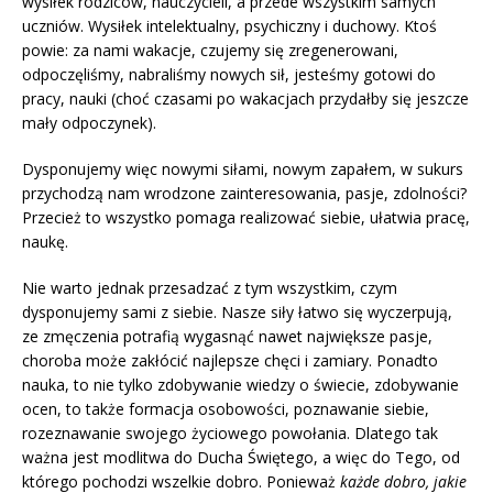
wysiłek rodziców, nauczycieli, a przede wszystkim samych
uczniów. Wysiłek intelektualny, psychiczny i duchowy. Ktoś
powie: za nami wakacje, czujemy się zregenerowani,
odpoczęliśmy, nabraliśmy nowych sił, jesteśmy gotowi do
pracy, nauki (choć czasami po wakacjach przydałby się jeszcze
mały odpoczynek).
Dysponujemy więc nowymi siłami, nowym zapałem, w sukurs
przychodzą nam wrodzone zainteresowania, pasje, zdolności?
Przecież to wszystko pomaga realizować siebie, ułatwia pracę,
naukę.
Nie warto jednak przesadzać z tym wszystkim, czym
dysponujemy sami z siebie. Nasze siły łatwo się wyczerpują,
ze zmęczenia potrafią wygasnąć nawet największe pasje,
choroba może zakłócić najlepsze chęci i zamiary. Ponadto
nauka, to nie tylko zdobywanie wiedzy o świecie, zdobywanie
ocen, to także formacja osobowości, poznawanie siebie,
rozeznawanie swojego życiowego powołania. Dlatego tak
ważna jest modlitwa do Ducha Świętego, a więc do Tego, od
którego pochodzi wszelkie dobro. Ponieważ
każde dobro, jakie