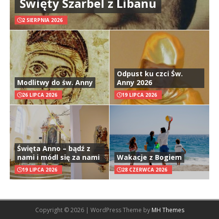
Święty Szarbel z Libanu
2 SIERPNIA 2026
Odpust ku czci Św.
Modlitwy do św. Anny
Anny 2026
26 LIPCA 2026
19 LIPCA 2026
Święta Anno – bądź z
nami i módl się za nami
Wakacje z Bogiem
19 LIPCA 2026
28 CZERWCA 2026
Copyright © 2026 | WordPress Theme by
MH Themes